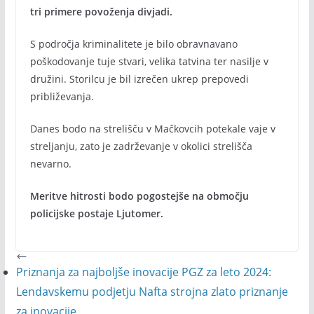
tri primere povoženja divjadi.
S področja kriminalitete je bilo obravnavano
poškodovanje tuje stvari, velika tatvina ter nasilje v
družini. Storilcu je bil izrečen ukrep prepovedi
približevanja.
Danes bodo na strelišču v Mačkovcih potekale vaje v
streljanju, zato je zadrževanje v okolici strelišča
nevarno.
Meritve hitrosti bodo pogostejše na območju
policijske postaje Ljutomer.
Priznanja za najboljše inovacije PGZ za leto 2024:
Lendavskemu podjetju Nafta strojna zlato priznanje
za inovacije