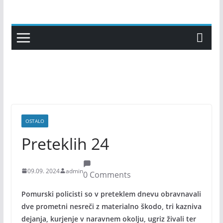
Skip
to
content
OSTALO
Preteklih 24
09.09. 2024
admin
0 Comments
Pomurski policisti so v preteklem dnevu obravnavali
dve prometni nesreči z materialno škodo, tri kazniva
dejanja, kurjenje v naravnem okolju, ugriz živali ter