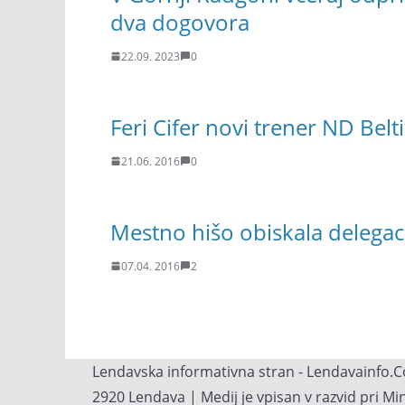
dva dogovora
22.09. 2023
0
Feri Cifer novi trener ND Belti
21.06. 2016
0
Mestno hišo obiskala delegaci
07.04. 2016
2
Lendavska informativna stran - Lendavainfo.Co
2920 Lendava | Medij je vpisan v razvid pri M