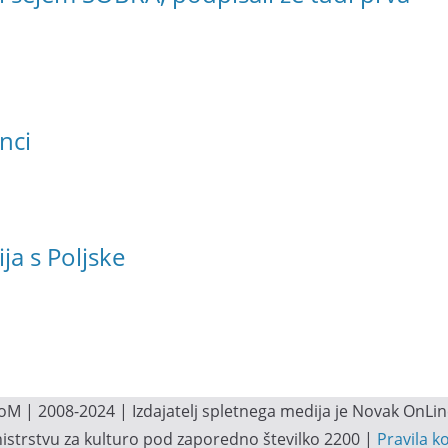
nci
ja s Poljske
M | 2008-2024 | Izdajatelj spletnega medija je Novak OnLine.
inistrstvu za kulturo pod zaporedno številko 2200 |
Pravila k