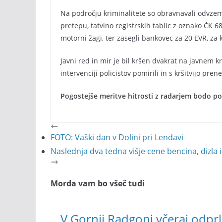
Na področju kriminalitete so obravnavali odvzem
pretepu, tatvino registrskih tablic z oznako ČK 68
motorni žagi, ter zasegli bankovec za 20 EVR, za 
Javni red in mir je bil kršen dvakrat na javnem k
intervenciji policistov pomirili in s kršitvijo prene
Pogostejše meritve hitrosti z radarjem bodo po
FOTO: Vaški dan v Dolini pri Lendavi
Naslednja dva tedna višje cene bencina, dizla i
Morda vam bo všeč tudi
V Gornji Radgoni včeraj odprl