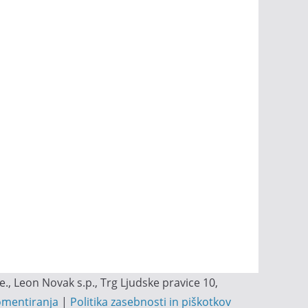
, Leon Novak s.p., Trg Ljudske pravice 10,
omentiranja
|
Politika zasebnosti in piškotkov