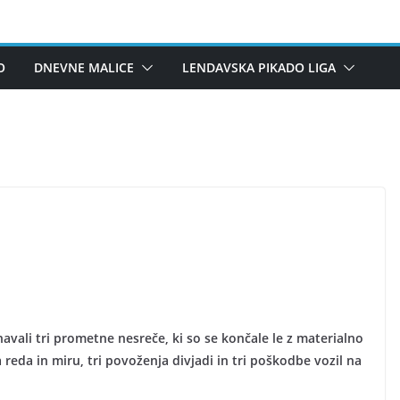
O
DNEVNE MALICE
LENDAVSKA PIKADO LIGA
vali tri prometne nesreče, ki so se končale le z materialno
a reda in miru, tri povoženja divjadi in tri poškodbe vozil na