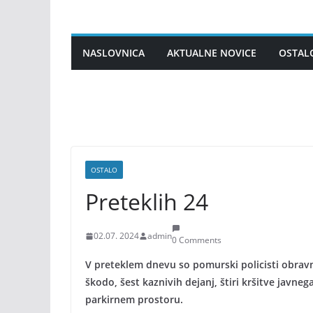
Skip
to
content
NASLOVNICA
AKTUALNE NOVICE
OSTAL
OSTALO
Preteklih 24
02.07. 2024
admin
0 Comments
V preteklem dnevu so pomurski policisti obravna
škodo, šest kaznivih dejanj, štiri kršitve javneg
parkirnem prostoru.