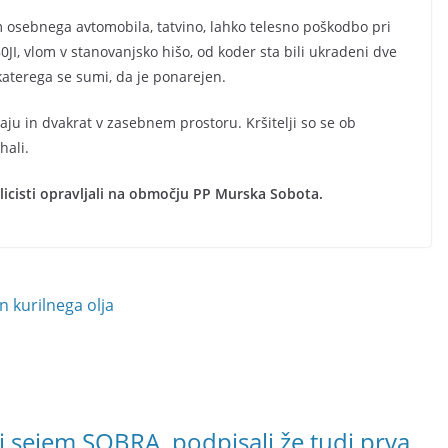
 osebnega avtomobila, tatvino, lahko telesno poškodbo pri
0JI, vlom v stanovanjsko hišo, od koder sta bili ukradeni dve
katerega se sumi, da je ponarejen.
raju in dvakrat v zasebnem prostoru. Kršitelji so se ob
hali.
licisti opravljali na območju PP Murska Sobota.
n kurilnega olja
i sejem SOBRA, podpisali že tudi prva