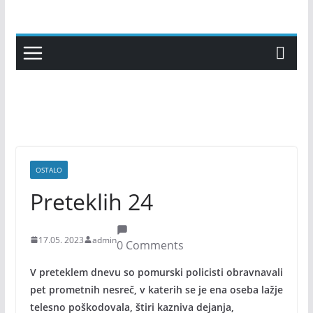
Skip
to
content
OSTALO
Preteklih 24
17.05. 2023
admin
0 Comments
V preteklem dnevu so pomurski policisti obravnavali
pet prometnih nesreč, v katerih se je ena oseba lažje
telesno poškodovala, štiri kazniva dejanja,