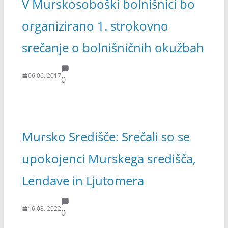
V Murskosoboški bolnišnici bo
organizirano 1. strokovno
srečanje o bolnišničnih okužbah
06.06. 2017
0
Mursko Središče: Srečali so se
upokojenci Murskega središča,
Lendave in Ljutomera
16.08. 2022
0