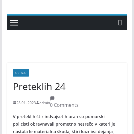
Skip
to
content
OSTALO
Preteklih 24
28.01. 2023
admin
0 Comments
V preteklih štiriindvajsetih urah so pomurski
policisti obravnavali prometno nesrečo v kateri je
nastala le materialna škoda, štiri kazniva dejanja,