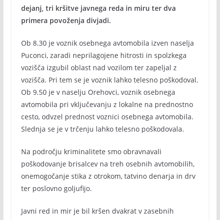
dejanj, tri kršitve javnega reda in miru ter dva
primera povoženja divjadi.
Ob 8.30 je voznik osebnega avtomobila izven naselja
Puconci, zaradi neprilagojene hitrosti in spolzkega
vozišča izgubil oblast nad vozilom ter zapeljal z
vozišča. Pri tem se je voznik lahko telesno poškodoval.
Ob 9.50 je v naselju Orehovci, voznik osebnega
avtomobila pri vključevanju z lokalne na prednostno
cesto, odvzel prednost voznici osebnega avtomobila.
Slednja se je v trčenju lahko telesno poškodovala.
Na področju kriminalitete smo obravnavali
poškodovanje brisalcev na treh osebnih avtomobilih,
onemogočanje stika z otrokom, tatvino denarja in drv
ter poslovno goljufijo.
Javni red in mir je bil kršen dvakrat v zasebnih