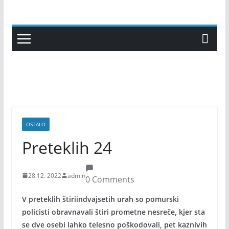
Skip
to
content
OSTALO
Preteklih 24
28.12. 2022
admin
0 Comments
V preteklih štiriindvajsetih urah so pomurski
policisti obravnavali štiri prometne nesreče, kjer sta
se dve osebi lahko telesno poškodovali, pet kaznivih