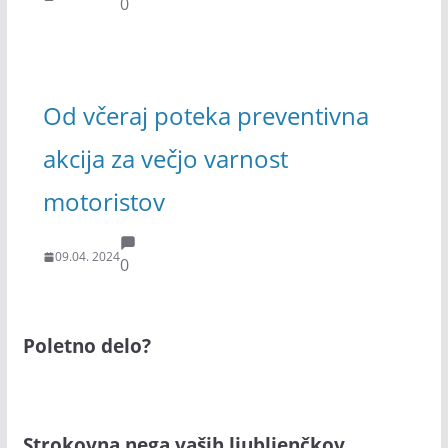
0
Od včeraj poteka preventivna
akcija za večjo varnost
motoristov
09.04. 2024
0
Poletno delo?
Strokovna nega vaših ljubljenčkov