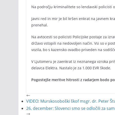
Na področju kriminalitete so lendavski policisti 
Javni red in mir je bil kršen enkrat na javnem kraju
prenehal.
Na avtocesti so policisti Policijske postaje za izr
državo vstopili na nedovoljen način. Vsi so v po
vozila, bo s kazensko ovadbo priveden na sodišč
V Ljutomeru je zaenkrat iz neznanega vzroka pri
delavca Elektra. Nastalo je za 1.000 EVR škode.
Pogostejše meritve hitrosti z radarjem bodo pol
VIDEO: Murskosoboški škof msgr. dr. Peter Štum
26. december: Slovenci smo se odločili za sa