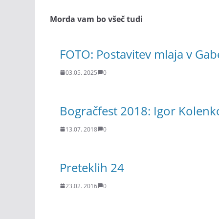
Morda vam bo všeč tudi
FOTO: Postavitev mlaja v Gab
03.05. 2025
0
Bogračfest 2018: Igor Kolenko
13.07. 2018
0
Preteklih 24
23.02. 2016
0