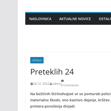
Skip
to
content
NASLOVNICA
AKTUALNE NOVICE
OSTAL
OSTALO
Preteklih 24
26.12. 2022
admin
0 Comments
Na božičnih štiriindvajset ur so pomurski polici
materialno škodo, eno kaznivo dejanje, kršitev j
primera povoženja divjadi.