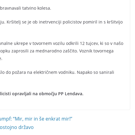
obravnavali tatvino kolesa.
. Kršitelj se je ob inetrvenciji policistov pomiril in s kršitvijo
avnalne ukrepe v tovornem vozilu odkrili 12 tujcev, ki so v našo
stopku zaprosili za mednarodno zaščito. Voznik tovornega
e.
šlo do požara na električnem vodniku. Napako so sanirali
icisti opravljali na območju PP Lendava.
pf: “Mir, mir in še enkrat mir!”
mostojno državo