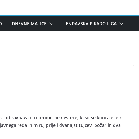
O
DNEVNE MALICE
LENDAVSKA PIKADO LIGA
sti obravnavali tri prometne nesreče, ki so se končale le z
avnega reda in miru, prijeli dvanajst tujcev, požar in dva