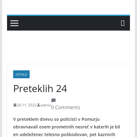
Skip
to
content
OSTALO
Preteklih 24
26.11. 2022
admin
0 Comments
V preteklem dnevu so policisti v Pomurju
obravnavali osem prometnih nesreč v katerih je bil
en udeleženec telesno poškodovan, pet kaznivih