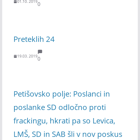
01.10. 2019
0
Preteklih 24
19.03. 2019
0
Petišovsko polje: Poslanci in
poslanke SD odločno proti
frackingu, hkrati pa so Levica,
LMŠ, SD in SAB šli v nov poskus