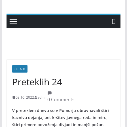
Skip
to
content
OSTALO
Preteklih 24
03.10. 2022
admin
0 Comments
V preteklem dnevu so v Pomurju obravnavali štiri
kazniva dejanja, pet kršitev javnega reda in miru,
štiri primere povoženja divjadi in manjši požar.