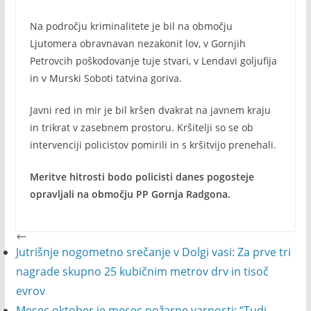
Na področju kriminalitete je bil na območju
Ljutomera obravnavan nezakonit lov, v Gornjih
Petrovcih poškodovanje tuje stvari, v Lendavi goljufija
in v Murski Soboti tatvina goriva.
Javni red in mir je bil kršen dvakrat na javnem kraju
in trikrat v zasebnem prostoru. Kršitelji so se ob
intervenciji policistov pomirili in s kršitvijo prenehali.
Meritve hitrosti bodo policisti danes pogosteje
opravljali na območju PP Gornja Radgona.
Jutrišnje nogometno srečanje v Dolgi vasi: Za prve tri
nagrade skupno 25 kubičnim metrov drv in tisoč
evrov
Mesec oktober je mesec požarne varnosti: “Tudi