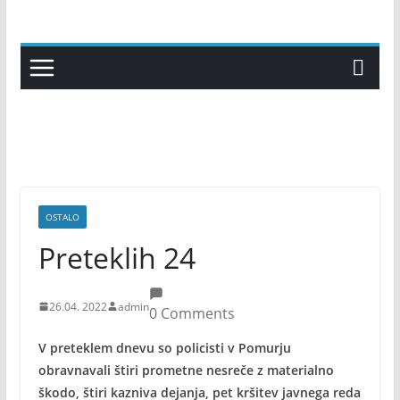
Skip
to
content
OSTALO
Preteklih 24
26.04. 2022
admin
0 Comments
V preteklem dnevu so policisti v Pomurju
obravnavali štiri prometne nesreče z materialno
škodo, štiri kazniva dejanja, pet kršitev javnega reda