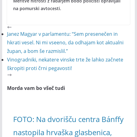
Meritve hitrosti z radarjem bodo policisti opravljali
na pomurski avtocesti.
Janez Magyar v parlamentu: “Sem presenečen in
hkrati vesel. Ni mi vseeno, da odhajam kot aktualni
župan, a bom še razmislil.”
Vinogradniki, nekatere vinske trte že lahko začnete
škropiti proti črni pegavosti!
Morda vam bo všeč tudi
FOTO: Na dvorišču centra Bánffy
nastopila hrvaška glasbenica,