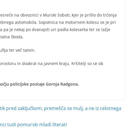
esreče na obvoznici v Murski Soboti, kjer je prišlo do trčenja
bnega avtomobila. Sopotnica na motornem kolesu se je pri
pa je nekaj po dvanajsti uri padla kolesarka ter se lažje
ialna škoda.
fija ter več tatvin.
prostoru in dvakrat na javnem kraju. Kršitelji so se ob
očju policijske postaje Gornja Radgona.
ik pred zaključkom, premešča se mulj, a ne iz celotnega
nci tudi pomurski mladi literati