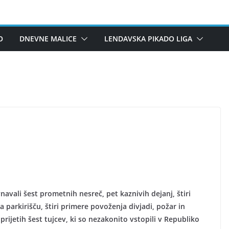
O
DNEVNE MALICE
LENDAVSKA PIKADO LIGA
avali šest prometnih nesreč, pet kaznivih dejanj, štiri
 parkirišču, štiri primere povoženja divjadi, požar in
rijetih šest tujcev, ki so nezakonito vstopili v Republiko