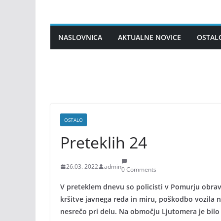
Skip
to
content
NASLOVNICA
AKTUALNE NOVICE
OSTAL
OSTALO
Preteklih 24
26.03. 2022
admin
0 Comments
V preteklem dnevu so policisti v Pomurju obravn
kršitve javnega reda in miru, poškodbo vozila na
nesrečo pri delu. Na območju Ljutomera je bilo p