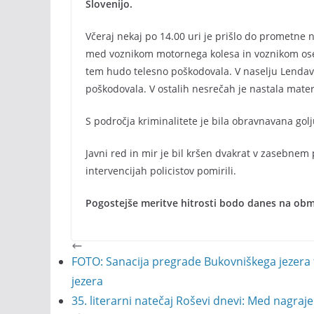
Slovenijo.
Včeraj nekaj po 14.00 uri je prišlo do prometne n
med voznikom motornega kolesa in voznikom ose
tem hudo telesno poškodovala. V naselju Lendava 
poškodovala. V ostalih nesrečah je nastala mater
S področja kriminalitete je bila obravnavana golju
Javni red in mir je bil kršen dvakrat v zasebnem 
intervencijah policistov pomirili.
Pogostejše meritve hitrosti bodo danes na obm
FOTO: Sanacija pregrade Bukovniškega jezera t
jezera
35. literarni natečaj Roševi dnevi: Med nagraje