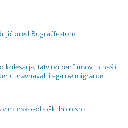
adnjič pred Bogračfestom
o kolesarja, tatvino parfumov in našli
er obravnavali ilegalne migrante
m v murskosoboški bolnišnici