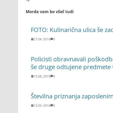
Morda vam bo všeč tudi
FOTO: Kulinarična ulica še z
27.08. 2016
0
Policisti obravnavali poškodb
še druge odtujene predmete t
15.08. 2019
0
Številna priznanja zaposleni
12.06. 2018
0