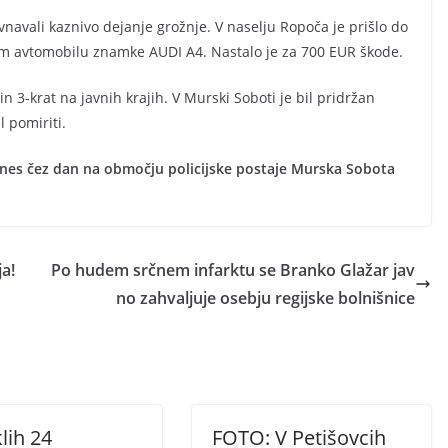
avnavali kaznivo dejanje grožnje. V naselju Ropoča je prišlo do
 avtomobilu znamke AUDI A4. Nastalo je za 700 EUR škode.
in 3-krat na javnih krajih. V Murski Soboti je bil pridržan
l pomiriti.
anes čez dan na območju policijske postaje Murska Sobota
a!
Po hudem srčnem infarktu se Branko Glažar jav
no zahvaljuje osebju regijske bolnišnice
lih 24
FOTO: V Petišovcih