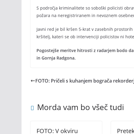
S področja kriminalitete so soboški policisti obr
požara na neregistriranem in nevoznem osebnem
Javni red je bil kršen 5-krat v zasebnih prostorih 
kršitelj, kateri se ob intervenciji policistov ni hote
Pogostejše meritve hitrosti z radarjem bodo d
in Gornja Radgona.
FOTO: Pričeli s kuhanjem bograča rekorderj
Morda vam bo všeč tudi
FOTO: V okviru
Pretek