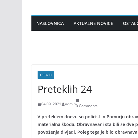
Skip
to
content
NASLOVNICA
AKTUALNE NOVICE
OSTAL
OSTALO
Preteklih 24
04.09. 2021
admin
0 Comments
V preteklem dnevu so policisti v Pomurju obra
materialna škoda. Obravnavani sta bili še dve p
povoženja divjadi. Poleg tega je bilo obravnav