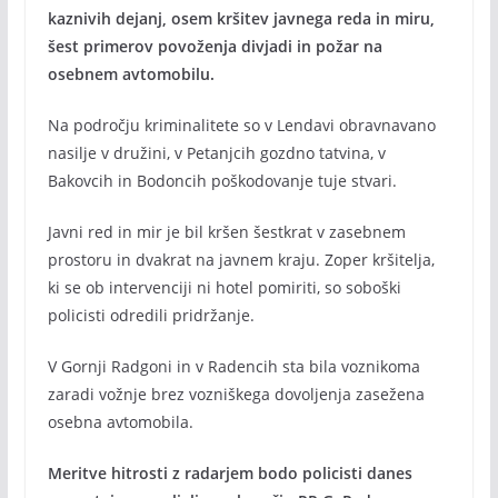
kaznivih dejanj, osem kršitev javnega reda in miru,
šest primerov povoženja divjadi in požar na
osebnem avtomobilu.
Na področju kriminalitete so v Lendavi obravnavano
nasilje v družini, v Petanjcih gozdno tatvina, v
Bakovcih in Bodoncih poškodovanje tuje stvari.
Javni red in mir je bil kršen šestkrat v zasebnem
prostoru in dvakrat na javnem kraju. Zoper kršitelja,
ki se ob intervenciji ni hotel pomiriti, so soboški
policisti odredili pridržanje.
V Gornji Radgoni in v Radencih sta bila voznikoma
zaradi vožnje brez vozniškega dovoljenja zasežena
osebna avtomobila.
Meritve hitrosti z radarjem bodo policisti danes