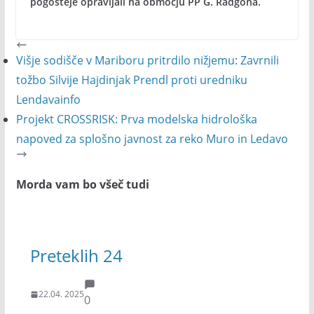
pogosteje opravljali na območju PP G. Radgona.
Višje sodišče v Mariboru pritrdilo nižjemu: Zavrnili
tožbo Silvije Hajdinjak Prendl proti uredniku
Lendavainfo
Projekt CROSSRISK: Prva modelska hidrološka
napoved za splošno javnost za reko Muro in Ledavo
Morda vam bo všeč tudi
Preteklih 24
22.04. 2025
0