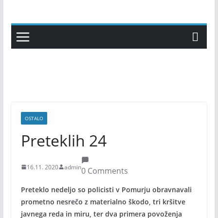
Skip
to
content
OSTALO
Preteklih 24
16.11. 2020
admin
0 Comments
Preteklo nedeljo so policisti v Pomurju obravnavali
prometno nesrečo z materialno škodo, tri kršitve
javnega reda in miru, ter dva primera povoženja