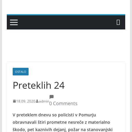
Skip
to
content
OSTALO
Preteklih 24
18.09. 2020
admin
0 Comments
V preteklem dnevu so policisti v Pomurju
obravnavali štiri prometne nesreče z materialno
škodo, pet kaznivih dejanj, požar na stanovanjski