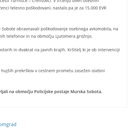
esti Turnišče – Črenšovci. V trčenju dveh osebnih
leženci telesno poškodovani, nastalo pa je za 15.000 EVR
e Sobote obravnavali poškodovanje osebnega avtomobila, na
nih telefonov in na območju Ljutomera grožnjo.
storih in dvakrat na javnih krajih. Kršitelj ki je ob intervenciji
di hujših prekrškov v cestnem prometu zasežen osebni
vljali na območju Policijske postaje Murska Sobota.
 Pomgrad