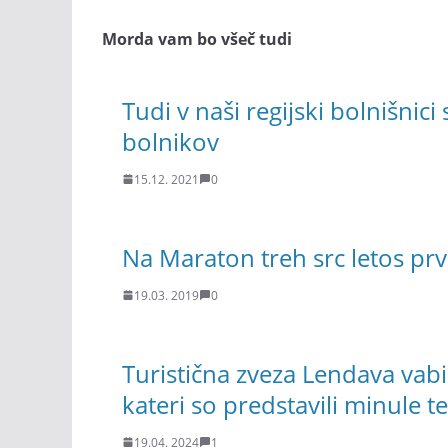
Morda vam bo všeč tudi
Tudi v naši regijski bolnišnici
bolnikov
15.12. 2021
0
Na Maraton treh src letos prvič
19.03. 2019
0
Turistična zveza Lendava vabi
kateri so predstavili minule t
19.04. 2024
1