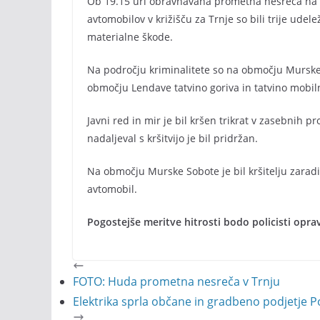
Ob 19.15 uri obravnavana prometna nesreča na c
avtomobilov v križišču za Trnje so bili trije ude
materialne škode.
Na področju kriminalitete so na območju Mursk
območju Lendave tatvino goriva in tatvino mobil
Javni red in mir je bil kršen trikrat v zasebnih pro
nadaljeval s kršitvijo je bil pridržan.
Na območju Murske Sobote je bil kršitelju zara
avtomobil.
Pogostejše meritve hitrosti bodo policisti opra
FOTO: Huda prometna nesreča v Trnju
Elektrika sprla občane in gradbeno podjetje