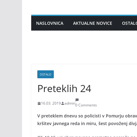
Skip
to
content
NASLOVNICA
AKTUALNE NOVICE
OSTAL
OSTALO
Preteklih 24
16.03. 2019
admin
0 Comments
V preteklem dnevu so policisti v Pomurju obravn
kršitev javnega reda in miru, šest povoženj divja