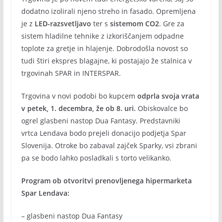
dodatno izolirali njeno streho in fasado. Opremljena
je z
LED-razsvetljavo
ter s
sistemom CO2
. Gre za
sistem hladilne tehnike z izkoriščanjem odpadne
toplote za gretje in hlajenje. Dobrodošla novost so
tudi štiri ekspres blagajne, ki postajajo že stalnica v
trgovinah SPAR in INTERSPAR.
Trgovina v novi podobi
bo kupcem
odprla svoja vrata
v petek, 1. decembra, že ob 8. uri.
Obiskovalce bo
ogrel glasbeni nastop Dua Fantasy. Predstavniki
vrtca Lendava bodo prejeli donacijo podjetja Spar
Slovenija. Otroke bo zabaval zajček Sparky, vsi zbrani
pa se bodo lahko posladkali s torto velikanko.
Program ob otvoritvi prenovljenega hipermarketa
Spar Lendava:
– glasbeni nastop Dua Fantasy