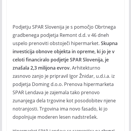
Podjetju SPAR Slovenija je s pomočjo Obrtnega
gradbenega podjetja Remont d.d. v 46 dneh
uspelo prenoviti obstoječi hipermarket.
Skupna
investicija obnove objekta in opreme, ki jo je v
celoti financiralo podjetje SPAR Slovenija, je
znašala 2,3 milijona evrov.
Arhitekturno
zasnovo zanjo je pripravil Igor Žnidar, u.d.i.a. iz
podjetja Doming d.o.o. Prenova hipermarketa
SPAR Lendava je zajemala tako prenovo
zunanjega dela trgovine kot posodobitev njene
notranjosti. Trgovina ima novo fasado, ki jo
dopolnjuje moderen lesen nadstrešek.
Hipermarket SPAR Lendava se razprostira na
skupaj