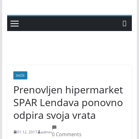
Skip
to
content
SVEŽE
Prenovljen hipermarket
SPAR Lendava ponovno
odpira svoja vrata
01.12. 2017
admin
0 Comments