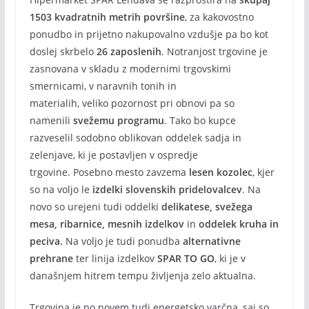
1503 kvadratnih metrih površine
, za kakovostno
ponudbo in prijetno nakupovalno vzdušje pa bo kot
doslej skrbelo
26
zaposlenih
. Notranjost trgovine je
zasnovana v skladu z modernimi trgovskimi
smernicami, v naravnih tonih in
materialih, veliko
pozornost pri obnovi pa so
namenili
svežemu programu
.
Tako bo kupce
razveselil sodobno oblikovan oddelek sadja in
zelenjave, ki je postavljen v ospredje
trgovine. Posebno mesto zavzema
lesen kozolec
, kjer
so na voljo le
izdelki slovenskih
pridelovalcev
. Na
novo so urejeni tudi oddelki
delikatese, svežega
mesa, ribarnice, mesnih izdelkov
in
oddelek kruha in
peciva.
Na voljo je tudi ponudba
alternativne
prehrane
ter linija izdelkov
SPAR TO GO
, ki je v
današnjem hitrem tempu življenja zelo aktualna.
Trgovina je po novem tudi energetsko varčna, saj so