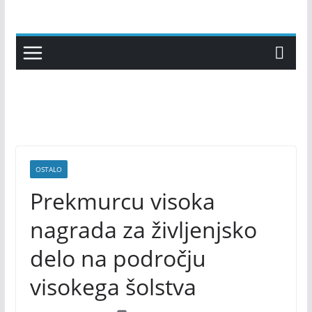
Skip
to
content
OSTALO
Prekmurcu visoka
nagrada za življenjsko
delo na področju
visokega šolstva