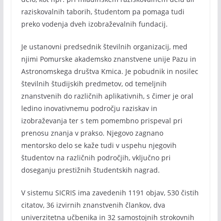
raziskovalnih taborih, študentom pa pomaga tudi
preko vodenja dveh izobraževalnih fundacij.
Je ustanovni predsednik številnih organizacij, med
njimi Pomurske akademsko znanstvene unije Pazu in
Astronomskega društva Kmica. Je pobudnik in nosilec
številnih študijskih predmetov, od temeljnih
znanstvenih do različnih aplikativnih, s čimer je oral
ledino inovativnemu področju raziskav in
izobraževanja ter s tem pomembno prispeval pri
prenosu znanja v prakso. Njegovo zagnano
mentorsko delo se kaže tudi v uspehu njegovih
študentov na različnih področjih, vključno pri
doseganju prestižnih študentskih nagrad.
V sistemu SICRIS ima zavedenih 1191 objav, 530 čistih
citatov, 36 izvirnih znanstvenih člankov, dva
univerzitetna učbenika in 32 samostojnih strokovnih