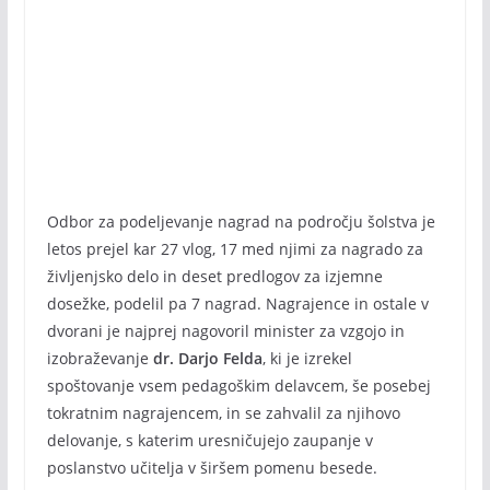
Odbor za podeljevanje nagrad na področju šolstva je
letos prejel kar 27 vlog, 17 med njimi za nagrado za
življenj­sko delo in deset predlogov za izjemne
dosežke, podelil pa 7 nagrad. Nagrajence in ostale v
dvorani je najprej nagovoril minister za vzgojo in
izobraževanje
dr. Darjo Felda
, ki je izrekel
spoštovanje vsem pedagoškim delavcem, še posebej
tokratnim nagrajencem, in se zahvalil za njihovo
delovanje, s katerim uresničujejo zaupanje v
poslanstvo učitelja v širšem pomenu besede.