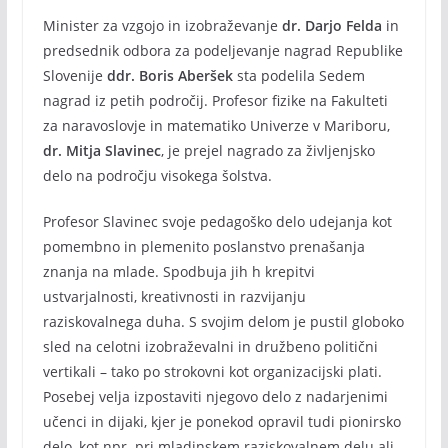
Minister za vzgojo in izobraževanje
dr. Darjo Felda
in
predsednik odbora za podeljevanje nagrad Republike
Slovenije
ddr. Boris Aberšek
sta podelila Sedem
nagrad iz petih področij. Profesor fizike na Fakulteti
za naravoslovje in matematiko Univerze v Mariboru,
dr. Mitja Slavinec
, je prejel nagrado za življenjsko
delo na področju visokega šolstva.
Profesor Slavinec svoje pedagoško delo udejanja kot
pomembno in plemenito poslanstvo prenašanja
znanja na mlade. Spodbuja jih h krepitvi
ustvarjalnosti, kreativnosti in razvijanju
raziskovalnega duha. S svojim delom je pustil globoko
sled na celotni izobraževalni in družbeno politični
vertikali – tako po strokovni kot organizacijski plati.
Posebej velja izpostaviti njegovo delo z nadarjenimi
učenci in dijaki, kjer je ponekod opravil tudi pionirsko
delo, kot npr. pri mladinskem raziskovalnem delu ali