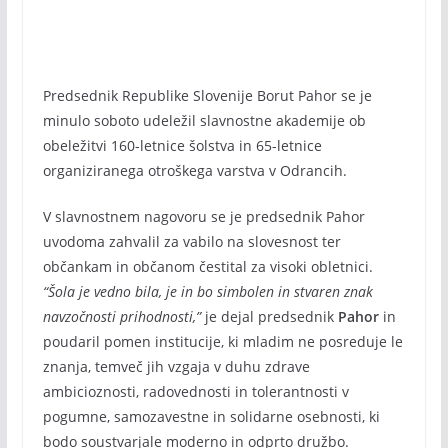
Predsednik Republike Slovenije Borut Pahor se je
minulo soboto udeležil slavnostne akademije ob
obeležitvi 160-letnice šolstva in 65-letnice
organiziranega otroškega varstva v Odrancih.
V slavnostnem nagovoru se je predsednik Pahor
uvodoma zahvalil za vabilo na slovesnost ter
občankam in občanom čestital za visoki obletnici.
“Šola je vedno bila, je in bo simbolen in stvaren znak
navzočnosti prihodnosti,”
je dejal predsednik
Pahor
in
poudaril pomen institucije, ki mladim ne posreduje le
znanja, temveč jih vzgaja v duhu zdrave
ambicioznosti, radovednosti in tolerantnosti v
pogumne, samozavestne in solidarne osebnosti, ki
bodo soustvarjale moderno in odprto družbo.