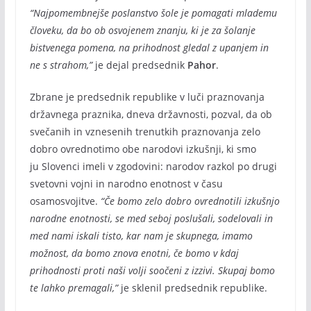
“Najpomembnejše poslanstvo šole je pomagati mlademu
človeku, da bo ob osvojenem znanju, ki je za šolanje
bistvenega pomena, na prihodnost gledal z upanjem in
ne s strahom,”
je dejal predsednik
Pahor
.
Zbrane je predsednik republike v luči praznovanja
državnega praznika, dneva državnosti, pozval, da ob
svečanih in vznesenih trenutkih praznovanja zelo
dobro ovrednotimo obe narodovi izkušnji, ki smo
ju Slovenci imeli v zgodovini: narodov razkol po drugi
svetovni vojni in narodno enotnost v času
osamosvojitve.
“Če bomo zelo dobro ovrednotili izkušnjo
narodne enotnosti, se med seboj poslušali, sodelovali in
med nami iskali tisto, kar nam je skupnega, imamo
možnost, da bomo znova enotni, če bomo v kdaj
prihodnosti proti naši volji soočeni z izzivi. Skupaj bomo
te lahko premagali,”
je sklenil predsednik republike.