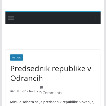
Skip
to
content
OSTALO
Predsednik republike v
Odrancih
20.06. 2017
admin
0 Comments
Minulo soboto se je predsednik republike Slovenije,