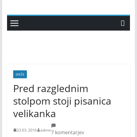
Skip
to
content
SVEŽE
Pred razglednim
stolpom stoji pisanica
velikanka
23.03. 2016
admin
7 komentarjev