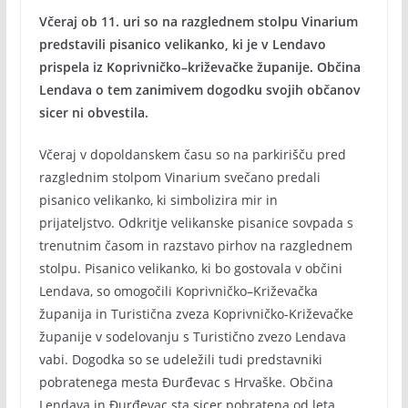
Včeraj ob 11. uri so na razglednem stolpu Vinarium
predstavili pisanico velikanko, ki je v Lendavo
prispela iz Koprivničko–križevačke županije. Občina
Lendava o tem zanimivem dogodku svojih občanov
sicer ni obvestila.
Včeraj v dopoldanskem času so na parkirišču pred
razglednim stolpom Vinarium svečano predali
pisanico velikanko, ki simbolizira mir in
prijateljstvo. Odkritje velikanske pisanice sovpada s
trenutnim časom in razstavo pirhov na razglednem
stolpu. Pisanico velikanko, ki bo gostovala v občini
Lendava, so omogočili Koprivničko–Križevačka
županija in Turistična zveza Koprivničko-Križevačke
županije v sodelovanju s Turistično zvezo Lendava
vabi. Dogodka so se udeležili tudi predstavniki
pobratenega mesta Đurđevac s Hrvaške. Občina
Lendava in Đurđevac sta sicer pobratena od leta