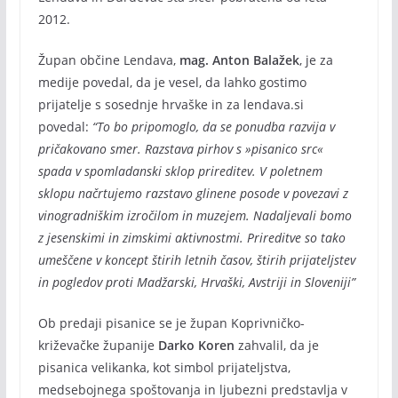
2012.
Župan občine Lendava,
mag. Anton Balažek
, je za
medije povedal, da je vesel, da lahko gostimo
prijatelje s sosednje hrvaške in za lendava.si
povedal:
“To bo pripomoglo, da se ponudba razvija v
pričakovano smer. Razstava pirhov s »pisanico src«
spada v spomladanski sklop prireditev. V poletnem
sklopu načrtujemo razstavo glinene posode v povezavi z
vinogradniškim izročilom in muzejem. Nadaljevali bomo
z jesenskimi in zimskimi aktivnostmi. Prireditve so tako
umeščene v koncept štirih letnih časov, štirih prijateljstev
in pogledov proti Madžarski, Hrvaški, Avstriji in Sloveniji”
Ob predaji pisanice se je župan Koprivničko-
križevačke županije
Darko Koren
zahvalil, da je
pisanica velikanka, kot simbol prijateljstva,
medsebojnega spoštovanja in ljubezni predstavlja v