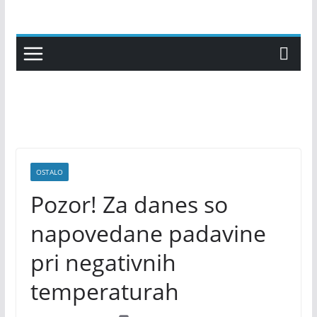
Skip
to
content
OSTALO
Pozor! Za danes so
napovedane padavine
pri negativnih
temperaturah