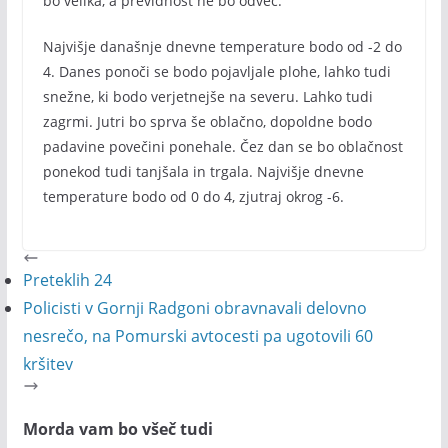
bo velika, a previdnost ne bo odveč.
Najvišje današnje dnevne temperature bodo od -2 do
4. Danes ponoči se bodo pojavljale plohe, lahko tudi
snežne, ki bodo verjetnejše na severu. Lahko tudi
zagrmi. Jutri bo sprva še oblačno, dopoldne bodo
padavine povečini ponehale. Čez dan se bo oblačnost
ponekod tudi tanjšala in trgala. Najvišje dnevne
temperature bodo od 0 do 4, zjutraj okrog -6.
Preteklih 24
Policisti v Gornji Radgoni obravnavali delovno
nesrečo, na Pomurski avtocesti pa ugotovili 60
kršitev
Morda vam bo všeč tudi