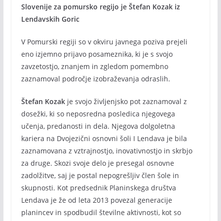
Slovenije za pomursko regijo je Štefan Kozak iz
Lendavskih Goric
V Pomurski regiji so v okviru javnega poziva prejeli
eno izjemno prijavo posameznika, ki je s svojo
zavzetostjo, znanjem in zgledom pomembno
zaznamoval področje izobraževanja odraslih.
Štefan Kozak
je svojo življenjsko pot zaznamoval z
dosežki, ki so neposredna posledica njegovega
učenja, predanosti in dela. Njegova dolgoletna
kariera na Dvojezični osnovni šoli I Lendava je bila
zaznamovana z vztrajnostjo, inovativnostjo in skrbjo
za druge. Skozi svoje delo je presegal osnovne
zadolžitve, saj je postal nepogrešljiv člen šole in
skupnosti. Kot predsednik Planinskega društva
Lendava je že od leta 2013 povezal generacije
planincev in spodbudil številne aktivnosti, kot so