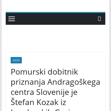
Skip
to
content
SVEŽE
Pomurski dobitnik
priznanja Andragoškega
centra Slovenije je
Štefan Kozak iz