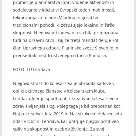
promocije planinarstva (npr. vodenje aktivnosti in
sodelovanje v iniciativi Evropski teden mobilnosti),
tekmovanja za mlade (Mladina in gora) ter
tradicionalni pohodi, ki združujejo lokalno in širšo
skupnost. Njegova prizadevanja so bila prepoznana
tudi na državni ravni, saj že tretji mandat deluje kot
član Upravnega odbora Planinske zveze Slovenije in
predsednik meddruštvenega odbora Pomurja.
FOTO: LU Lendava
Njegova strast do kolesarstva je obrodila sadove v
obliki aktivnega članstva v Kolesarskem klubu
Lendava, kjer je spodbujal rekreativno kolesarstvo in
zdrav življenjski slog. Poleg tega je bil prepoznan kot
Naj rekreativec leta 2019 in Naj strokovni delavec leta
2022 v Občini Lendava, kar potrjuje njegov pozitiven
vpliv na skupnost in osebno življenje. Za svoj