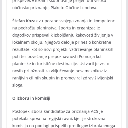
prispevek v lokalni skupnosti je prejel tudi visoko
občinsko priznanje, Plaketo Občine Lendava.
Štefan Kozak
z uporabo svojega znanja in kompetenc
na področju planinstva, športa in organizacije
dogodkov prispeval k izboljšanju kakovosti življenja v
lokalnem okolju. Njegovo delo je prineslo konkretne
rezultate, kot so novi projekti, vzdrževanje planinskih
poti ter povečanje prepoznavnosti Pomurja kot
planinske in turistične destinacije. Ustvaril je vrsto
novih priložnosti za vključevanje posameznikov iz
ranljivih ciljnih skupin in promoviral zdrav življenjski
sloga.
O izboru in komisiji
Postopek izbora kandidatov za priznanja ACS je
potekala sprva na regijski ravni, kjer je strokovna
komisija na podlagi prispelih predlogov izbrala
enega