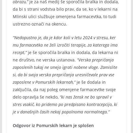
obrazu,”
je za naš medij še sporočila bralka in dodala,
da bi s strani vodstva bilo prav, da se, ko v lekarni na
Mlinski ulici službuje omenjena farmacevtka, to tudi
ustrezno označi na okencu.
“Nedopustno je, da je kdor koli v letu 2024 v stresu, ker
mu farmacevtka ne želi izročiti terapije, za katerega ima
recept,”
je še sporočila bralka in dodala, da lekarna ni
ne društvo, ne verska ustanova.
“Verska prepričanja
zaposlenih tukaj ne smejo igrati nobene vloge. Zamislite
si, da bi svoja verska prepričanja uresničevale prav vse
zaposlene v Pomurskih lekarnah,”
je še dodala in
zaključila, da naj poleg omenjene farmacevtke svoje
delo opravlja še nekdo,
“ki nas žensk ne bo spravil v
stres vsakič, ko pridemo po predpisano kontracepcijo, ki
je v današnjih časih nekaj popolnoma normalnega.”
Odgovor iz Pomurskih lekarn je splošen