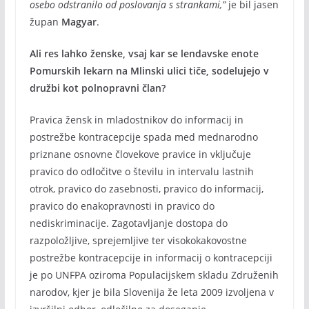
osebo odstranilo od poslovanja s strankami,”
je bil jasen
župan
Magyar
.
Ali res lahko ženske, vsaj kar se lendavske enote
Pomurskih lekarn na Mlinski ulici tiče, sodelujejo v
družbi kot polnopravni član?
Pravica žensk in mladostnikov do informacij in
postrežbe kontracepcije spada med mednarodno
priznane osnovne človekove pravice in vključuje
pravico do odločitve o številu in intervalu lastnih
otrok, pravico do zasebnosti, pravico do informacij,
pravico do enakopravnosti in pravico do
nediskriminacije. Zagotavljanje dostopa do
razpoložljive, sprejemljive ter visokokakovostne
postrežbe kontracepcije in informacij o kontracepciji
je po UNFPA oziroma Populacijskem skladu Združenih
narodov, kjer je bila Slovenija že leta 2009 izvoljena v