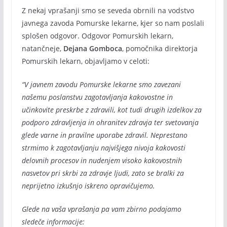
Z nekaj vprašanji smo se seveda obrnili na vodstvo
javnega zavoda Pomurske lekarne, kjer so nam poslali
splošen odgovor. Odgovor Pomurskih lekarn,
natančneje,
Dejana Gomboca
, pomočnika direktorja
Pomurskih lekarn, objavljamo v celoti:
“V javnem zavodu Pomurske lekarne smo zavezani
našemu poslanstvu zagotavljanja kakovostne in
učinkovite preskrbe z zdravili, kot tudi drugih izdelkov za
podporo zdravljenja in ohranitev zdravja ter svetovanja
glede varne in pravilne uporabe zdravil. Neprestano
strmimo k zagotavljanju najvišjega nivoja kakovosti
delovnih procesov in nudenjem visoko kakovostnih
nasvetov pri skrbi za zdravje ljudi, zato se bralki za
neprijetno izkušnjo iskreno opravičujemo.
Glede na vaša vprašanja pa vam zbirno podajamo
sledeče informacije: