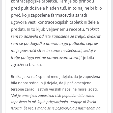
kontracepcijske tabletke. Tam je ob prihodu
pred pult doživela hladen tuš, in to naj ne bi bilo
prvič, ko ji zaposlena farmacevtka zaradi
ugovora vesti kontracepcijskih tabletk ni želela
predati. In to kljub veljavnemu receptu.
“Tokrat
sem to doživela od iste zaposlene že tretjič, dvakrat
sem se po dogodku umirila in ga potlačila, čeprav
mi je povzročil stres in same nevšečnosti, sedaj v
tretje pa tega več ne nameravam storiti,”
je bila
zgrožena bralka.
Bralka je za naš spletni medij dejala, da je zaposlena
bila neposredna in ji dejala, da ji pač omenjene
terapije zaradi lastnih verskih načel ne more izdati.
“Žal je omenjena zaposlena tisti popoldan bila edina
zaposlena in mi, kljub prigovarjanju, terapije ni želela
izročiti. Še več, z mano se je pogovarjala z nasmehom na