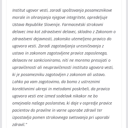
Institut ugovor vesti, zaradi spoštovanja posameznikove
morale in ohranjanja njegove integritete, opredeljuje
Ustava Republike Slovenije. Farmacevtski strokovni
delavec ima kot zdravstveni delavec, skladno z Zakonom o
zdravstveni dejavnosti, zakonsko utemeljeno pravico do
ugovora vesti. Zaradi zagotavljanja uresničevanja z
ustavo in zakonom zagotovljene pravice zaposlenega,
delavcev ne sankcioniramo, niti ne moremo presojati o
upravičenosti ali neupravičenosti instituta ugovora vesti,
ki je posamezniku zagotovljen z zakonom ali ustavo.
Lahko pa vam zagotovimo, da bomo z ustreznimi
korektivnimi ukrepi in metodami poskrbeli, da pravica
ugovora vesti ene izmed sodelavk nikakor ne bo
omejevala našega poslanstva, ki daje v ospredje pravice
pacientov do pravilne in varne uporabe zdravil ter
izpostavlja pomen strokovnega svetovanja pri uporabi
zdravil.”