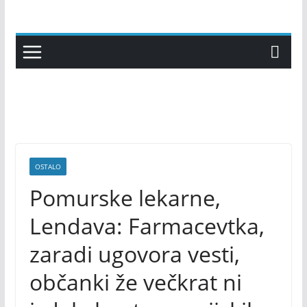
Skip
to
content
OSTALO
Pomurske lekarne,
Lendava: Farmacevtka,
zaradi ugovora vesti,
občanki že večkrat ni