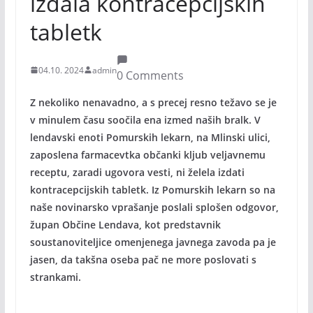
izdala kontracepcijskih
tabletk
04.10. 2024
admin
0 Comments
Z nekoliko nenavadno, a s precej resno težavo se je
v minulem času soočila ena izmed naših bralk. V
lendavski enoti Pomurskih lekarn, na Mlinski ulici,
zaposlena farmacevtka občanki kljub veljavnemu
receptu, zaradi ugovora vesti, ni želela izdati
kontracepcijskih tabletk. Iz Pomurskih lekarn so na
naše novinarsko vprašanje poslali splošen odgovor,
župan Občine Lendava, kot predstavnik
soustanoviteljice omenjenega javnega zavoda pa je
jasen, da takšna oseba pač ne more poslovati s
strankami.