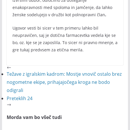
izvršilni odbor, odločilno za doseganje
enakopravnosti med spoloma in jamčenje, da lahko
ženske sodelujejo v družbi kot polnopravni član
.
Ugovor vesti bi sicer v tem primeru lahko bil
neupravičen, saj je dotična farmacevtka vedela kje se
bo, oz. kje se je zaposlila. To sicer ni pravno mnenje, a
gre tukaj predvsem za etična merila.
Težave z igralskim kadrom: Mostje vnovič ostalo brez
nogometne ekipe, prihajajočega kroga ne bodo
odigrali
Preteklih 24
Morda vam bo všeč tudi