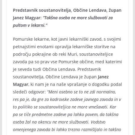
Predstavnik soustanovitelja, Občine Lendava, župan
Janez Magyar:
“Takšna oseba ne more službovati za
pultom v lekarni.”
Pomurske lekarne, kot javni lekarniški zavod, s svojimi
petnajstimi enotami opravlja lekarniške storitve na
področju pokrajine ob reki Muri, soustanoviteljice
zavoda pa so prav vse Pomurske občine, med katerimi
je seveda tudi Občina Lendava. Predstavnik
soustanovitelja, Občine Lendava je župan
Janez
Magyar
, ki nam je na naše vprašanje o dogodku podal
sledeči odgovor:
“Meni osebno se to ne zdi normalno,
res pa je, da gre za kadrovske zadeve javnega zavoda in v
to politiko se soustanoviteljica ne more vmešavati. Kar
pa se tiče predmetne zadeve pa lahko povem, da takšna
oseba žal na okencu ne more službovati. Vodstvo
omenjenega zavoda bi lahko trezno razmišljalo in takšno