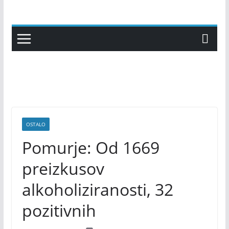
Skip
to
content
OSTALO
Pomurje: Od 1669
preizkusov
alkoholiziranosti, 32
pozitivnih