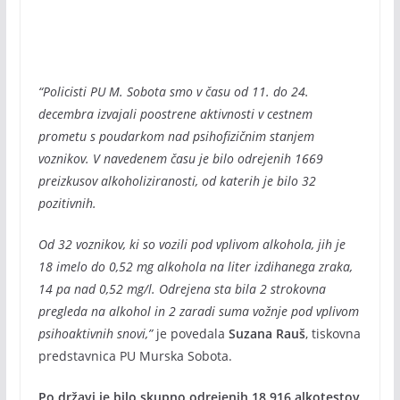
“Policisti PU M. Sobota smo v času od 11. do 24.
decembra izvajali poostrene aktivnosti v cestnem
prometu s poudarkom nad psihofizičnim stanjem
voznikov. V navedenem času je bilo odrejenih 1669
preizkusov alkoholiziranosti, od katerih je bilo 32
pozitivnih.
Od 32 voznikov, ki so vozili pod vplivom alkohola, jih je
18 imelo do 0,52 mg alkohola na liter izdihanega zraka,
14 pa nad 0,52 mg/l. Odrejena sta bila 2 strokovna
pregleda na alkohol in 2 zaradi suma vožnje pod vplivom
psihoaktivnih snovi,”
je povedala
Suzana Rauš
, tiskovna
predstavnica PU Murska Sobota.
Po državi je bilo skupno odrejenih 18.916 alkotestov