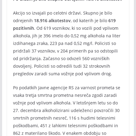
Akcijo so izvajali po celotni državi. Skupno je bilo
odrejenih
18.916 alkotestov
, od katerih je bilo
619
pozitivnih
. Od 619 voznikov, ki so vozili pod vplivom
alkohola, jih je 396 imelo do 0,52 mg alkohola na liter
izdihanega zraka, 223 pa nad 0,52 mg/l. Policisti so
pridržali 37 voznikov, v 204 primerih pa so odstopili
od pridržanja. Začasno so odvzeli 560 vozniških
dovoljenj. Policisti so odredili tudi 32 strokovnih
pregledov zaradi suma vožnje pod vplivom drog.
Po podatkih Javne agencije RS za varnost prometa se
vsaka tretja smrtna prometna nesreča zgodi zaradi
vožnje pod vplivom alkohola. V letošnjem letu so do
27. decembra alkoholizirani udeleženci povzročili 30
smrtnih prometnih nesreč, 116 s hudimi telesnimi
poškodbami, 451 z lahkimi telesnimi poškodbami in
862 z materilano škodo. V enakem obdobju so