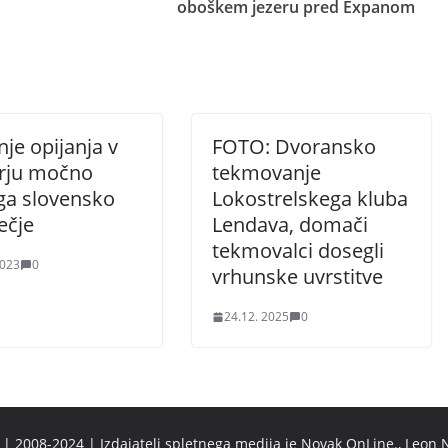
oboškem jezeru pred Expanom
je opijanja v
FOTO: Dvoransko
rju močno
tekmovanje
ga slovensko
Lokostrelskega kluba
ečje
Lendava, domači
tekmovalci dosegli
2023
0
vrhunske uvrstitve
24.12. 2025
0
 2008-2024 | Izdajatelj spletnega medija je Novak OnLine., Leon N