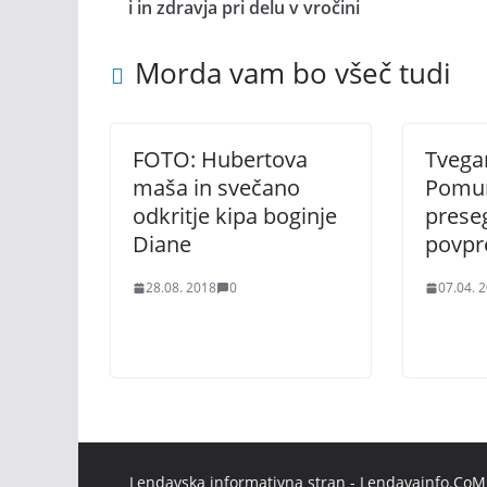
i in zdravja pri delu v vročini
Morda vam bo všeč tudi
FOTO: Hubertova
Tvegan
maša in svečano
Pomu
odkritje kipa boginje
prese
Diane
povpr
28.08. 2018
0
07.04. 
Lendavska informativna stran - Lendavainfo.CoM |