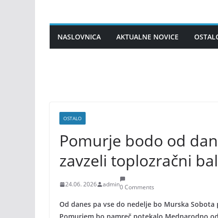
Skip
to
content
NASLOVNICA
AKTUALNE NOVICE
OSTAL
OSTALO
Pomurje bodo od dane
zavzeli toplozračni ba
24.06. 2026
admin
0 Comments
Od danes pa vse do nedelje bo Murska Sobota 
Pomurjem bo namreč potekalo Mednarodno odpr