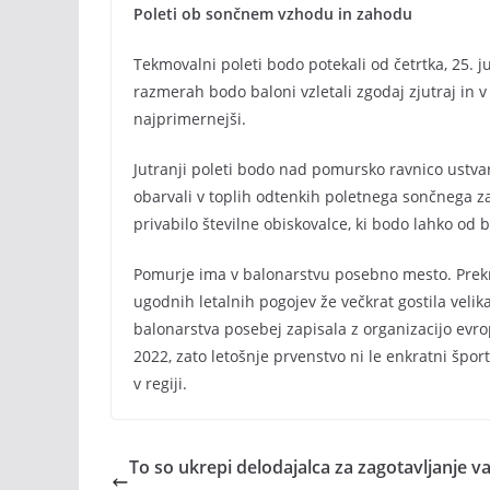
Poleti ob sončnem vzhodu in zahodu
Tekmovalni poleti bodo potekali od četrtka, 25. j
razmerah bodo baloni vzletali zgodaj zjutraj in 
najprimernejši.
Jutranji poleti bodo nad pomursko ravnico ustvar
obarvali v toplih odtenkih poletnega sončnega za
privabilo številne obiskovalce, ki bodo lahko od bl
Pomurje ima v balonarstvu posebno mesto. Prekmu
ugodnih letalnih pogojev že večkrat gostila vel
balonarstva posebej zapisala z organizacijo evr
2022, zato letošnje prvenstvo ni le enkratni špo
v regiji.
To so ukrepi delodajalca za zagotavljanje v