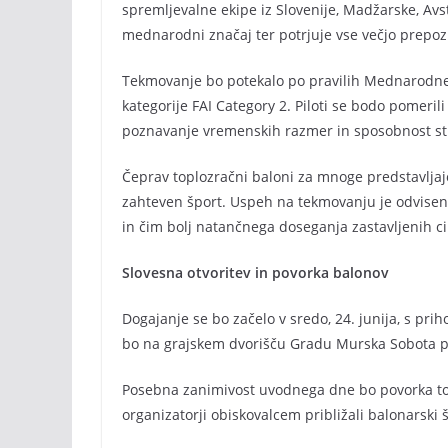
spremljevalne ekipe iz Slovenije, Madžarske, Avstr
mednarodni značaj ter potrjuje vse večjo prep
Tekmovanje bo potekalo po pravilih Mednarodne 
kategorije FAI Category 2. Piloti se bodo pomerili
poznavanje vremenskih razmer in sposobnost str
Čeprav toplozračni baloni za mnoge predstavljaj
zahteven šport. Uspeh na tekmovanju je odvisen o
in čim bolj natančnega doseganja zastavljenih cil
Slovesna otvoritev in povorka balonov
Dogajanje se bo začelo v sredo, 24. junija, s pr
bo na grajskem dvorišču Gradu Murska Sobota po
Posebna zanimivost uvodnega dne bo povorka top
organizatorji obiskovalcem približali balonarski