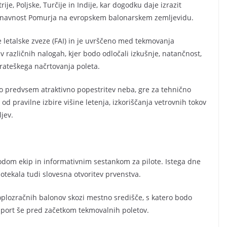
ije, Poljske, Turčije in Indije, kar dogodku daje izrazit
oznavnost Pomurja na evropskem balonarskem zemljevidu.
letalske zveze (FAI) in je uvrščeno med tekmovanja
 v različnih nalogah, kjer bodo odločali izkušnje, natančnost,
ateškega načrtovanja poleta.
o predvsem atraktivno popestritev neba, gre za tehnično
d pravilne izbire višine letenja, izkoriščanja vetrovnih tokov
jev.
ihodom ekip in informativnim sestankom za pilote. Istega dne
tekala tudi slovesna otvoritev prvenstva.
lozračnih balonov skozi mestno središče, s katero bodo
 šport še pred začetkom tekmovalnih poletov.