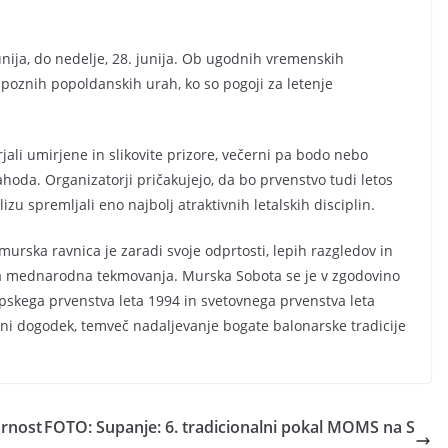
unija, do nedelje, 28. junija. Ob ugodnih vremenskih
v poznih popoldanskih urah, ko so pogoji za letenje
jali umirjene in slikovite prizore, večerni pa bodo nebo
hoda. Organizatorji pričakujejo, da bo prvenstvo tudi letos
izu spremljali eno najbolj atraktivnih letalskih disciplin.
rska ravnica je zaradi svoje odprtosti, lepih razgledov in
ika mednarodna tekmovanja. Murska Sobota se je v zgodovino
opskega prvenstva leta 1994 in svetovnega prvenstva leta
rtni dogodek, temveč nadaljevanje bogate balonarske tradicije
arnost
FOTO: Supanje: 6. tradicionalni pokal MOMS na S