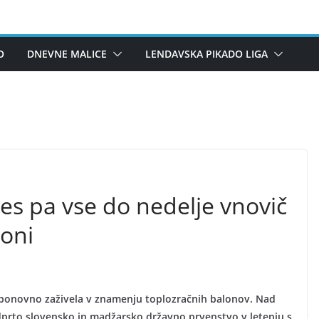
O
DNEVNE MALICE
LENDAVSKA PIKADO LIGA
s pa vse do nedelje vnovič
loni
ponovno zaživela v znamenju toplozračnih balonov. Nad
to slovensko in madžarsko državno prvenstvo v letenju s