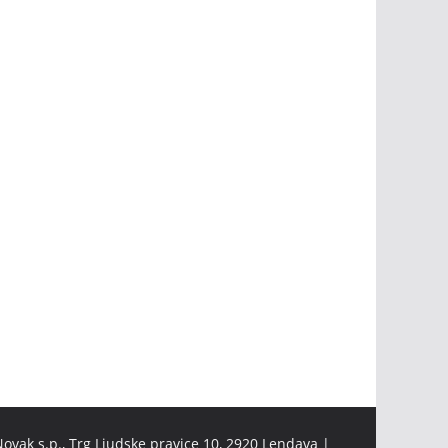
ovak s.p., Trg Ljudske pravice 10, 2920 Lendava |