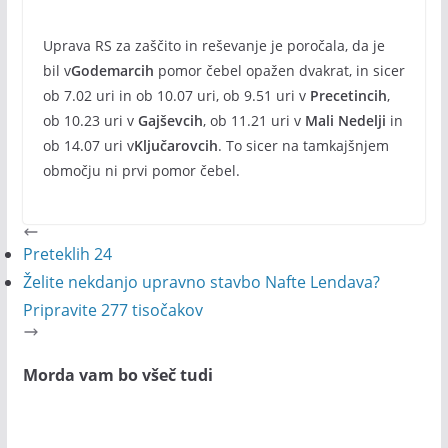
Uprava RS za zaščito in reševanje je poročala, da je
bil v
Godemarcih
pomor čebel opažen dvakrat, in sicer
ob 7.02 uri in ob 10.07 uri, ob 9.51 uri v
Precetincih
,
ob 10.23 uri v
Gajševcih
, ob 11.21 uri v
Mali Nedelji
in
ob 14.07 uri v
Ključarovcih
. To sicer na tamkajšnjem
območju ni prvi pomor čebel.
Preteklih 24
Želite nekdanjo upravno stavbo Nafte Lendava?
Pripravite 277 tisočakov
Morda vam bo všeč tudi