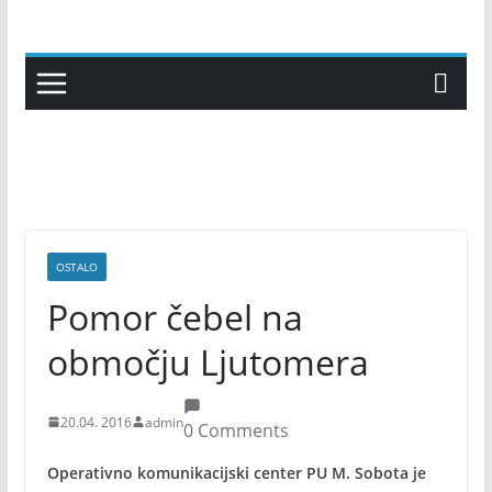
Skip
to
content
OSTALO
Pomor čebel na
območju Ljutomera
20.04. 2016
admin
0 Comments
Operativno komunikacijski center PU M. Sobota je