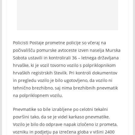
Policisti Postaje prometne policije so včeraj na
počivališču pomurske avtoceste izven naselja Murska
Sobota ustavili in kontrolirali 36 – letnega državljana
hrvaške, ki je vozil tovorno vozilo s polpriklopnikom
hrvaških registrskih številk. Pri kontroli dokumentov
in pregledu vozilo je bilo ugotovljeno, da vozilo ni
tehnično brezhibno, saj nima brezhibnih pnevmatik
na polpriklopnem vozilu.
Pnevmatike so bile izrabljene po celotni tekalni
površini tako, da se je videl karkaso pnevmatike.
Vozilo je bilo do odprave napak izločeno iz prometa,
vozniku in podjetju pa izrečena globa v višini 2400