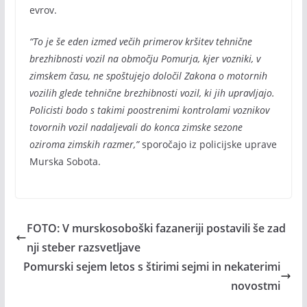
evrov.
“To je še eden izmed večih primerov kršitev tehnične
brezhibnosti vozil na območju Pomurja, kjer vozniki, v
zimskem času, ne spoštujejo določil Zakona o motornih
vozilih glede tehnične brezhibnosti vozil, ki jih upravljajo.
Policisti bodo s takimi poostrenimi kontrolami voznikov
tovornih vozil nadaljevali do konca zimske sezone
oziroma zimskih razmer,”
sporočajo iz policijske uprave
Murska Sobota.
FOTO: V murskosoboški fazaneriji postavili še zad
nji steber razsvetljave
Pomurski sejem letos s štirimi sejmi in nekaterimi
novostmi