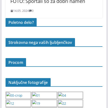
FOTO: Športali so za dobri namen
14.05. 2024
0
Poletno delo?
Strokovna nega vaših ljubljenčkov
Procom
Naključne fotografije