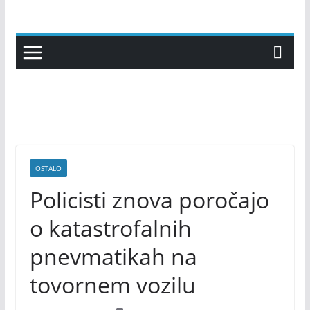
Skip
to
content
OSTALO
Policisti znova poročajo
o katastrofalnih
pnevmatikah na
tovornem vozilu