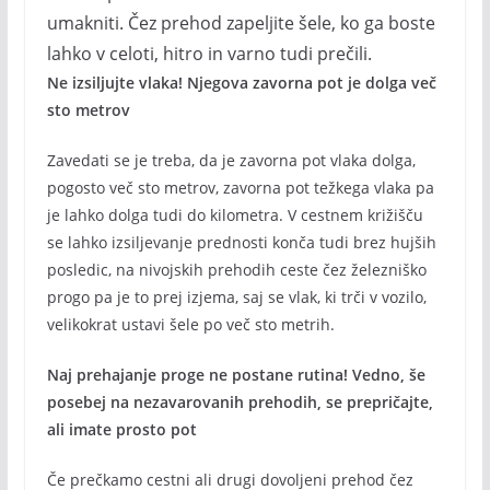
umakniti. Čez prehod zapeljite šele, ko ga boste
lahko v celoti, hitro in varno tudi prečili.
Ne izsiljujte vlaka! Njegova zavorna pot je dolga več
sto metrov
Zavedati se je treba, da je zavorna pot vlaka dolga,
pogosto več sto metrov, zavorna pot težkega vlaka pa
je lahko dolga tudi do kilometra. V cestnem križišču
se lahko izsiljevanje prednosti konča tudi brez hujših
posledic, na nivojskih prehodih ceste čez železniško
progo pa je to prej izjema, saj se vlak, ki trči v vozilo,
velikokrat ustavi šele po več sto metrih.
Naj prehajanje proge ne postane rutina! Vedno, še
posebej na nezavarovanih prehodih, se prepričajte,
ali imate prosto pot
Če prečkamo cestni ali drugi dovoljeni prehod čez