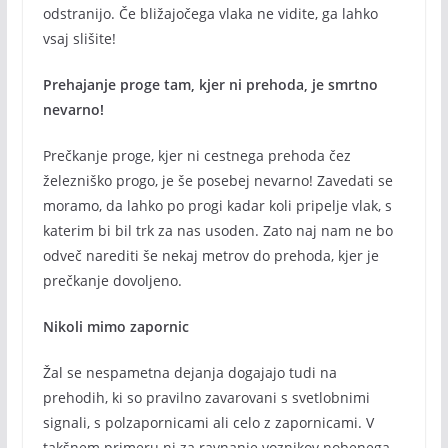
odstranijo. Če bližajočega vlaka ne vidite, ga lahko
vsaj slišite!
Prehajanje proge tam, kjer ni prehoda, je smrtno
nevarno!
Prečkanje proge, kjer ni cestnega prehoda čez
železniško progo, je še posebej nevarno! Zavedati se
moramo, da lahko po progi kadar koli pripelje vlak, s
katerim bi bil trk za nas usoden. Zato naj nam ne bo
odveč narediti še nekaj metrov do prehoda, kjer je
prečkanje dovoljeno.
Nikoli mimo zapornic
Žal se nespametna dejanja dogajajo tudi na
prehodih, ki so pravilno zavarovani s svetlobnimi
signali, s polzapornicami ali celo z zapornicami. V
takšnem primeru ni za ravnanje voznikov nobenega