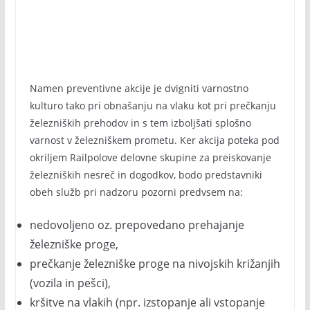
Namen preventivne akcije je dvigniti varnostno
kulturo tako pri obnašanju na vlaku kot pri prečkanju
železniških prehodov in s tem izboljšati splošno
varnost v železniškem prometu. Ker akcija poteka pod
okriljem Railpolove delovne skupine za preiskovanje
železniških nesreč in dogodkov, bodo predstavniki
obeh služb pri nadzoru pozorni predvsem na:
nedovoljeno oz. prepovedano prehajanje
železniške proge,
prečkanje železniške proge na nivojskih križanjih
(vozila in pešci),
kršitve na vlakih (npr. izstopanje ali vstopanje