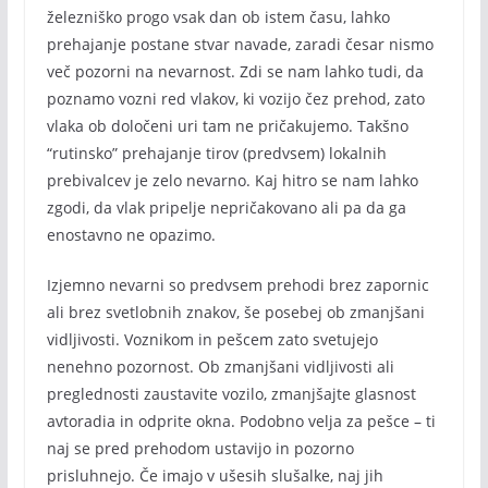
železniško progo vsak dan ob istem času, lahko
prehajanje postane stvar navade, zaradi česar nismo
več pozorni na nevarnost. Zdi se nam lahko tudi, da
poznamo vozni red vlakov, ki vozijo čez prehod, zato
vlaka ob določeni uri tam ne pričakujemo. Takšno
“rutinsko” prehajanje tirov (predvsem) lokalnih
prebivalcev je zelo nevarno. Kaj hitro se nam lahko
zgodi, da vlak pripelje nepričakovano ali pa da ga
enostavno ne opazimo.
Izjemno nevarni so predvsem prehodi brez zapornic
ali brez svetlobnih znakov, še posebej ob zmanjšani
vidljivosti. Voznikom in pešcem zato svetujejo
nenehno pozornost. Ob zmanjšani vidljivosti ali
preglednosti zaustavite vozilo, zmanjšajte glasnost
avtoradia in odprite okna. Podobno velja za pešce – ti
naj se pred prehodom ustavijo in pozorno
prisluhnejo. Če imajo v ušesih slušalke, naj jih