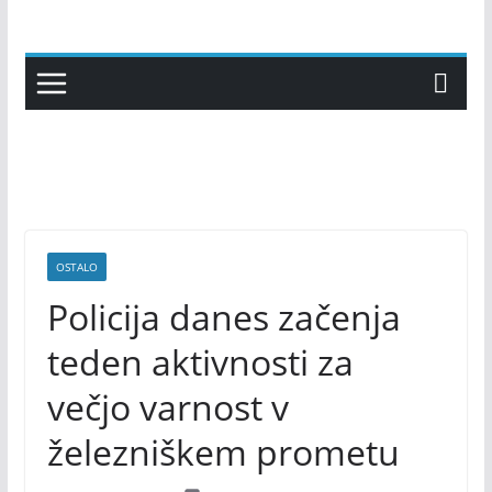
Skip
to
content
OSTALO
Policija danes začenja
teden aktivnosti za
večjo varnost v
železniškem prometu