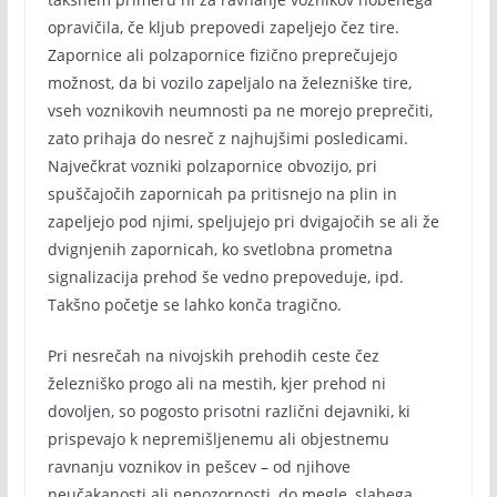
opravičila, če kljub prepovedi zapeljejo čez tire.
Zapornice ali polzapornice fizično preprečujejo
možnost, da bi vozilo zapeljalo na železniške tire,
vseh voznikovih neumnosti pa ne morejo preprečiti,
zato prihaja do nesreč z najhujšimi posledicami.
Največkrat vozniki polzapornice obvozijo, pri
spuščajočih zapornicah pa pritisnejo na plin in
zapeljejo pod njimi, speljujejo pri dvigajočih se ali že
dvignjenih zapornicah, ko svetlobna prometna
signalizacija prehod še vedno prepoveduje, ipd.
Takšno početje se lahko konča tragično.
Pri nesrečah na nivojskih prehodih ceste čez
železniško progo ali na mestih, kjer prehod ni
dovoljen, so pogosto prisotni različni dejavniki, ki
prispevajo k nepremišljenemu ali objestnemu
ravnanju voznikov in pešcev – od njihove
neučakanosti ali nepozornosti, do megle, slabega