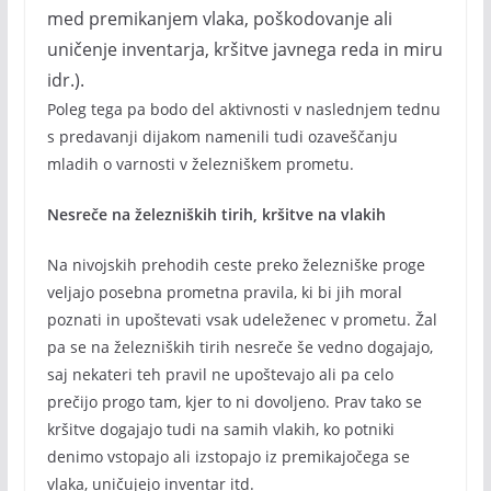
med premikanjem vlaka, poškodovanje ali
uničenje inventarja, kršitve javnega reda in miru
idr.).
Poleg tega pa bodo del aktivnosti v naslednjem tednu
s predavanji dijakom namenili tudi ozaveščanju
mladih o varnosti v železniškem prometu.
Nesreče na železniških tirih, kršitve na vlakih
Na nivojskih prehodih ceste preko železniške proge
veljajo posebna prometna pravila, ki bi jih moral
poznati in upoštevati vsak udeleženec v prometu. Žal
pa se na železniških tirih nesreče še vedno dogajajo,
saj nekateri teh pravil ne upoštevajo ali pa celo
prečijo progo tam, kjer to ni dovoljeno. Prav tako se
kršitve dogajajo tudi na samih vlakih, ko potniki
denimo vstopajo ali izstopajo iz premikajočega se
vlaka, uničujejo inventar itd.