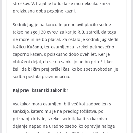
stroškov. Vztrajal je tudi, da se mu nekoliko zniža
preizkusna doba pogojne kazni.
Sodnik
Jug
je na koncu le prepolovil plačilo sodne
takse na zgolj 30 evrov, za kar je
R.B.
zatrdil, da tega
ne more in ne bo plačal. Za ostalo je sodnik
Jug
sledil
tožilcu
Kučanu
, ter osumljencu izrekel petmesečno
zaporno kazen, s poizkusno dobo dveh let. Ker je
obtoženi dejal, da se na sankcijo ne bo pritožil, ker
želi, da bi čim prej prišel čas, ko bo spet svoboden, je
sodba postala pravnomočna.
Kaj pravi kazenski zakonik?
Vsekakor mora osumljeni biti več kot zadovoljen s
sankcijo, katero mu je na predlog tožilstva, po
priznanju krivde, izrekel sodnik, kajti za kaznivo
dejanje napad na uradno osebo, ko opravlja naloge