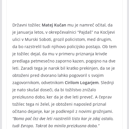
Državni tožilec
Matej Kučan
mu je namreč očital, da
je januarja letos, v okrepčevalnici “Pajdaš” na Kocljevi
ulici v Murski Soboti, grozil policistom, med drugim,
da bo razstrelil tudi njihovo policijsko postajo. Ob tem
je tožilec dejal, da mu v primeru priznanja krivde
predlaga petmesečno zaporno kazen, pogojno na dve
leti. Zaradi tega je narok bil kratko prekinjen, da se je
obtoženi pred dvorano lahko pogovoril s svojim
zagovornikom, odvetnikom
Cirilom Logarjem
. Slednji
je nato skušal doseči, da bi tožilstvo znižalo
preizkusno dobo, ker da je dve leti preveč. A čeprav
tožilec tega ni želel, je obtoženi naposled priznal
očitano dejanje, kar je podkrepil z novimi grožnjami.
“Bomo pač čez dve leti razstrelili tisto kar je zdaj ostalo,
tudi Evropo. Takrat bo minila preizkusna doba.”