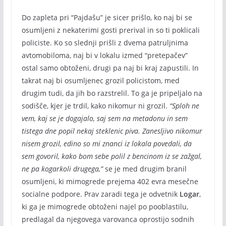
Do zapleta pri “Pajdašu” je sicer prišlo, ko naj bi se
osumljeni z nekaterimi gosti prerival in so ti poklicali
policiste. Ko so slednji prišli z dvema patruljnima
avtomobiloma, naj bi v lokalu izmed “pretepačev”
ostal samo obtoženi, drugi pa naj bi kraj zapustili. In
takrat naj bi osumljenec grozil policistom, med
drugim tudi, da jih bo razstrelil. To ga je pripeljalo na
sodišče, kjer je trdil, kako nikomur ni grozil.
“Sploh ne
vem, kaj se je dogajalo, saj sem na metadonu in sem
tistega dne popil nekaj steklenic piva. Zanesljivo nikomur
nisem grozil, edino so mi znanci iz lokala povedali, da
sem govoril, kako bom sebe polil z bencinom iz se zažgal,
ne pa kogarkoli drugega,”
se je med drugim branil
osumljeni, ki mimogrede prejema 402 evra mesečne
socialne podpore. Prav zaradi tega je odvetnik
Logar
,
ki ga je mimogrede obtoženi najel po pooblastilu,
predlagal da njegovega varovanca oprostijo sodnih