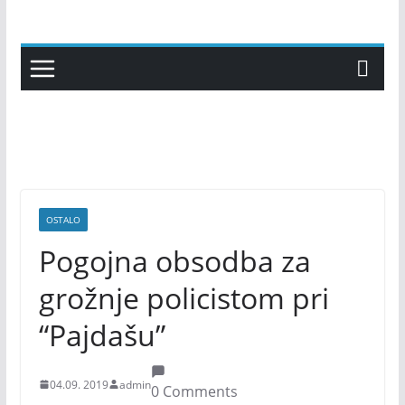
Skip
to
content
OSTALO
Pogojna obsodba za
grožnje policistom pri
“Pajdašu”
04.09. 2019
admin
0 Comments