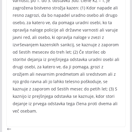
varnosti, po 1. do 3. odstavku 300. člene KZ – 1, je
zagrožena bistveno strožja kazen: (1) Kdor napade ali
resno zagrozi, da bo napadel uradno osebo ali drugo
osebo, za katero ve, da pomaga uradni osebi, ko ta
opravlja naloge policije ali državne varnosti ali varuje
javni red, ali osebo, ki opravlja naloge v zvezi z
izvrševanjem kazenskih sankcij, se kaznuje z zaporom
od šestih mesecev do treh let; (2) Če storilec ob
storitvi dejanja iz prejšnjega odstavka uradni osebi ali
drugi osebi, za katero ve, da ji pomaga, grozi z
orožjem ali nevarnim predmetom ali sredstvom ali z
njo grdo ravna ali jo lahko telesno poškoduje, se
kaznuje z zaporom od šestih mesec do petih let; (3) S
kaznijo iz prejšnjega odstavka se kaznuje, kdor stori
dejanje iz prvega odstavka tega člena proti dvema ali
več osebam.