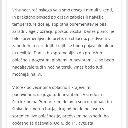
Vrhunec vročinskega vala smo dosegli minuli vikend,
in praktično povsod po državi zabeležili najvišje
temperature doslej. Toplotna obremenitev je bila
zaradi vlage v ozračju povsod visoka. Danes ponoči je
bilo spremenljivo do pretežno oblačno, predvsem v
zahodnih in osrednjih krajih se bodo pojavljale plohe
in nevihte. Danes bo spremenljivo do pretežno
oblačno s pogostimi plohami in nevihtami, ki se bodo
nadaljevale tudi v noč na torek. Vmes bodo tudi
močnejši nalivi.
V torek bo večinoma oblačno s krajevnimi
padavinami, na jugu tudi nevihtami. V sredo in
četrtek bo na Primorskem deloma sončno, pihala bo
šibka do zmerna burja, drugod bo delno jasno s
spremenljivo oblačnostjo, predvsem na vzhodu bo
občasno še deževalo. Od 6. do 11. avgusta