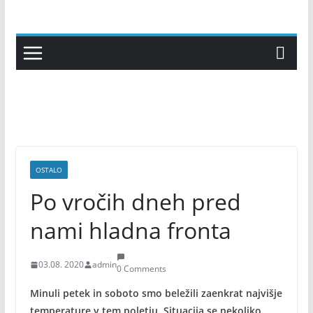
Skip
to
content
OSTALO
Po vročih dneh pred
nami hladna fronta
03.08. 2020
admin
0 Comments
Minuli petek in soboto smo beležili zaenkrat najvišje
temperature v tem poletju. Situacija se nekoliko