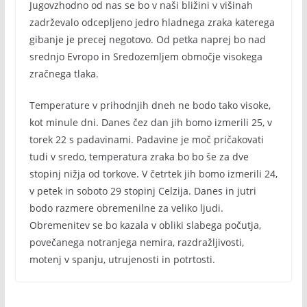
Jugovzhodno od nas se bo v naši bližini v višinah
zadrževalo odcepljeno jedro hladnega zraka katerega
gibanje je precej negotovo. Od petka naprej bo nad
srednjo Evropo in Sredozemljem območje visokega
zračnega tlaka.
Temperature v prihodnjih dneh ne bodo tako visoke,
kot minule dni. Danes čez dan jih bomo izmerili 25, v
torek 22 s padavinami. Padavine je moč pričakovati
tudi v sredo, temperatura zraka bo bo še za dve
stopinj nižja od torkove. V četrtek jih bomo izmerili 24,
v petek in soboto 29 stopinj Celzija. Danes in jutri
bodo razmere obremenilne za veliko ljudi.
Obremenitev se bo kazala v obliki slabega počutja,
povečanega notranjega nemira, razdražljivosti,
motenj v spanju, utrujenosti in potrtosti.