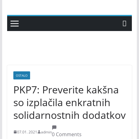
Skip
to
content
OSTALO
PKP7: Preverite kakšna
so izplačila enkratnih
solidarnostnih dodatkov
07.01. 2021
admin
0 Comments