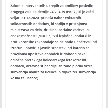
Zakon o interventnih ukrepih za omilitev posledic
drugega vala epidemije COVID-19 (PKP7), ki je začel
veljati 31.12.2020, prinaša nabor enkratnih
solidarnostih dodatkov, ki sodijo v pristojnost
ministrstva za delo, družino, socialne zadeve in
enake možnosti (MDDSZ). Vsi izplačani dodatki iz
protikoronske zakonodaje se ne bodo upoštevali pri
izračunu pravic iz javnih sredstev, pri katerih se
praviloma upošteva dohodek iz dohodninske
odločbe preteklega koledarskega leta (otroški
dodatek, državna štipendija, znižano plačilo vrtca,
subvencija malice za učence in dijake ter subvencija
kosila za učence).