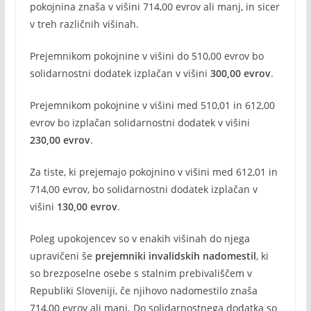
pokojnina znaša v višini 714,00 evrov ali manj, in sicer
v treh različnih višinah.
Prejemnikom pokojnine v višini do 510,00 evrov bo
solidarnostni dodatek izplačan v višini
300,00 evrov
.
Prejemnikom pokojnine v višini med 510,01 in 612,00
evrov bo izplačan solidarnostni dodatek v višini
230,00 evrov
.
Za tiste, ki prejemajo pokojnino v višini med 612,01 in
714,00 evrov, bo solidarnostni dodatek izplačan v
višini
130,00 evrov
.
Poleg upokojencev so v enakih višinah do njega
upravičeni še
prejemniki invalidskih nadomestil
, ki
so brezposelne osebe s stalnim prebivališčem v
Republiki Sloveniji, če njihovo nadomestilo znaša
714,00 evrov ali manj. Do solidarnostnega dodatka so