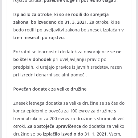
rojstvu otroka,
posebne vloge ni potrebno vlagati
.
Izplačilo za otroke, ki so se rodili do sprejetja
zakona, bo izvedeno do 31. 3. 2021
. Za otroke, ki se
bodo rodili po uveljavitvi zakona bo znesek izplačan
v
treh mesecih po rojstvu
.
Enkratni solidarnostni dodatek za novorojence
se ne
bo štel v dohodek
pri uveljavljanju pravic po
predpisih, ki urejajo pravice iz javnih sredstev, razen
pri izredni denarni socialni pomoči.
Povečan dodatek za velike družine
Znesek letnega dodatka za velike družine se za čas do
konca epidemije poveča za 100 evrov za družine s
tremi otroki in za 200 evrov za družine s štirimi ali več
otroki.
Za obstoječe upravičence
do dodatka za veliko
družino se bo
izplačilo izvedlo do 31. 1. 2021
. Vsem,