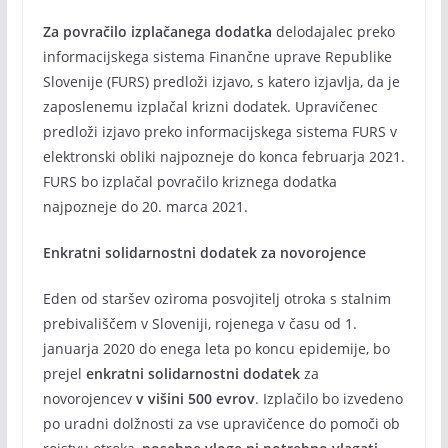
Za povračilo izplačanega dodatka
delodajalec preko
informacijskega sistema Finančne uprave Republike
Slovenije (FURS) predloži izjavo, s katero izjavlja, da je
zaposlenemu izplačal krizni dodatek. Upravičenec
predloži izjavo preko informacijskega sistema FURS v
elektronski obliki najpozneje do konca februarja 2021.
FURS bo izplačal povračilo kriznega dodatka
najpozneje do 20. marca 2021.
Enkratni solidarnostni dodatek za novorojence
Eden od staršev oziroma posvojitelj otroka s stalnim
prebivališčem v Sloveniji, rojenega v času od 1.
januarja 2020 do enega leta po koncu epidemije, bo
prejel
enkratni solidarnostni dodatek
za
novorojencev
v višini 500 evrov
. Izplačilo bo izvedeno
po uradni dolžnosti za vse upravičence do pomoči ob