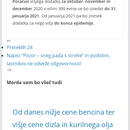
Poračun
višjega dodatka
za oktober
,
november in
december
2020 v višini 300 evrov se bo izvedel
do 31.
januarja 2021
. Od januarja 2021 pa bo znesek
dodatka za nego višji
do konca epidemije.
Preteklih 24
Napisi “Pozor – sneg pada s strehe” in podobni,
lastnikov ne odveže odgovornosti!
Morda vam bo všeč tudi
Od danes nižje cene bencina ter
višje cene dizla in kurilnega olja