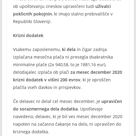
ob upoštevanju zneskov upravičeni tudi
uživalci
poklicnih pokojnin
, ki imajo stalno prebivališče v
Republiki Sloveniji.
Krizni dodatek
Vsakemu zaposlenemu,
ki dela
in čigar zadnja
izplačana mesečna plača ni presegla dvakratnika
minimalne plače (2x 940,58, to je 1881,16 eur),
delodajalec izplača ob plači
za mesec december 2020
krizni dodatek v višini 200 evrov
, ki je oproščen
plačila vseh davkov in prispevkov.
Če delavec ni delal cel mesec december, je
upravičen
do sorazmernega dela dodatka
. Upoštevaje
navedeno, delavec, ki je bil ves mesec december 2020
napoten na začasno čakanje na delo, ni upravičen do
kriznega dodatka.