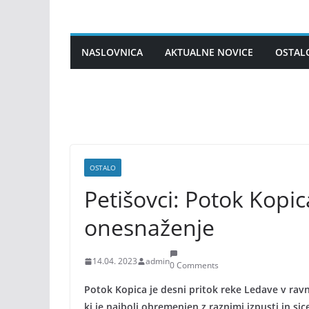
Skip
to
content
NASLOVNICA
AKTUALNE NOVICE
OSTAL
OSTALO
Petišovci: Potok Kopic
onesnaženje
14.04. 2023
admin
0 Comments
Potok Kopica je desni pritok reke Ledave v rav
ki je najbolj obremenjen z raznimi izpusti in si