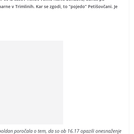
ne v Trimlinih. Kar se zgodi, to “pojedo” Petišovčani. Je
opoldan poročala o tem, da so ob 16.17 opazili onesnaženje