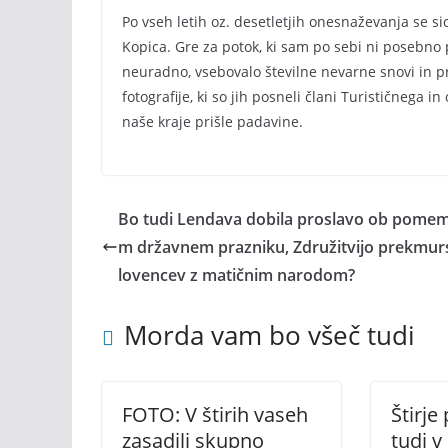
Po vseh letih oz. desetletjih onesnaževanja se s
Kopica. Gre za potok, ki sam po sebi ni posebno 
neuradno, vsebovalo številne nevarne snovi in 
fotografije, ki so jih posneli člani Turističnega 
naše kraje prišle padavine.
Bo tudi Lendava dobila proslavo ob pome
m državnem prazniku, Združitvijo prekmur
lovencev z matičnim narodom?
Morda vam bo všeč tudi
FOTO: V štirih vaseh
Štirje
zasadili skupno
tudi v