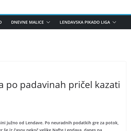
O
DNEVNE MALICE
LENDAVSKA PIKADO LIGA
a po padavinah pričel kazati
nini južno od Lendave. Po neuradnih podatkih gre za potok,
cer še iz časov nekoč velike Nafte Lendava, danes pa