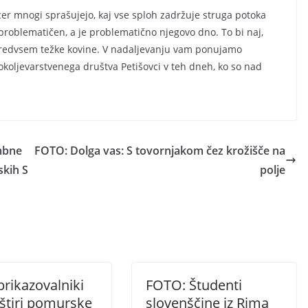
icer mnogi sprašujejo, kaj vse sploh zadržuje struga potoka
problematičen, a je problematično njegovo dno. To bi naj,
predvsem težke kovine. V nadaljevanju vam ponujamo
in okoljevarstvenega društva Petišovci v teh dneh, ko so nad
mbne
FOTO: Dolga vas: S tovornjakom čez krožišče na
skih S
polje
 prikazovalniki
FOTO: Študenti
 štiri pomurske
slovenščine iz Rima