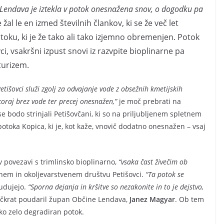
e Lendava je iztekla v potok onesnažena snov, o dogodku pa
 žal le en izmed številnih člankov, ki se že več let
toku, ki je že tako ali tako izjemno obremenjen. Potok
, vsakršni izpust snovi iz razvpite bioplinarne pa
 turizem.
Petišovci služi zgolj za odvajanje vode z obsežnih kmetijskih
skoraj brez vode ter precej onesnažen,”
je moč prebrati na
 bodo strinjali Petišovčani, ki so na priljubljenem spletnem
otoka Kopica, ki je, kot kaže, vnovič dodatno onesnažen – vsaj
 povezavi s trimlinsko bioplinarno,
“vsaka čast živečim ob
ičnem in okoljevarstvenem društvu Petišovci.
“Ta potok se
udujejo.
“Sporna dejanja in kršitve so nezakonite in to je dejstvo,
ečkrat poudaril župan Občine Lendava,
Janez Magyar
. Ob tem
ako zelo degradiran potok.