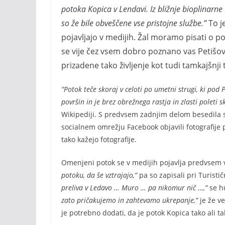
potoka Kopica v Lendavi. Iz bližnje bioplinarn
so že bile obveščene vse pristojne službe.”
To je
pojavljajo v medijih. Žal moramo pisati o po
se vije čez vsem dobro poznano vas Petišovci
prizadene tako življenje kot tudi tamkajšnji
“Potok teče skoraj v celoti po umetni strugi, ki pod 
površin in je brez obrežnega rastja in zlasti poleti 
Wikipediji. S predvsem zadnjim delom besedila se
socialnem omrežju Facebook objavili fotografije p
tako kažejo fotografije.
Omenjeni potok se v medijih pojavlja predvsem v
potoku, da še vztrajajo,”
pa so zapisali pri Turist
preliva v Ledavo … Muro … pa nikomur nič …,”
se h
zato pričakujemo in zahtevamo ukrepanje,”
je že v
je potrebno dodati, da je potok Kopica tako ali t