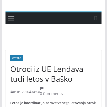
Skip
to
content
OSTALO
Otroci iz UE Lendava
tudi letos v Baško
05.05. 2016
admin
0 Comments
Letos je koordinacijo zdravstvenega letovanja otrok