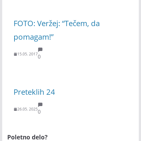
FOTO: Veržej: “Tečem, da
pomagam!”
15.05. 2017
0
Preteklih 24
26.05. 2025
0
Poletno delo?