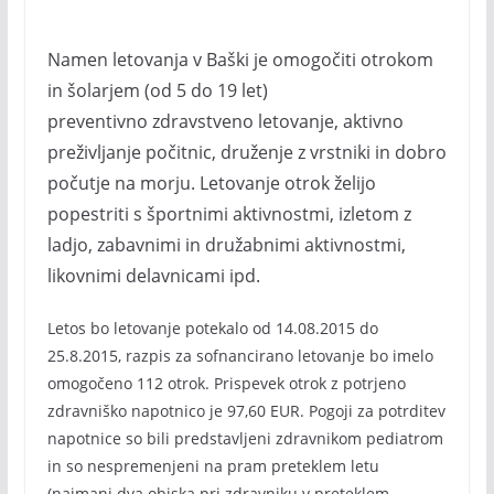
Namen letovanja v Baški je omogočiti otrokom
in šolarjem (od 5 do 19 let)
preventivno zdravstveno letovanje, aktivno
preživljanje počitnic, druženje z vrstniki in dobro
počutje na morju. Letovanje otrok želijo
popestriti s športnimi aktivnostmi, izletom z
ladjo, zabavnimi in družabnimi aktivnostmi,
likovnimi delavnicami ipd.
Letos bo letovanje potekalo od 14.08.2015 do
25.8.2015, razpis za sofnancirano letovanje bo imelo
omogočeno 112 otrok. Prispevek otrok z potrjeno
zdravniško napotnico je 97,60 EUR. Pogoji za potrditev
napotnice so bili predstavljeni zdravnikom pediatrom
in so nespremenjeni na pram preteklem letu
(najmanj dva obiska pri zdravniku v preteklem