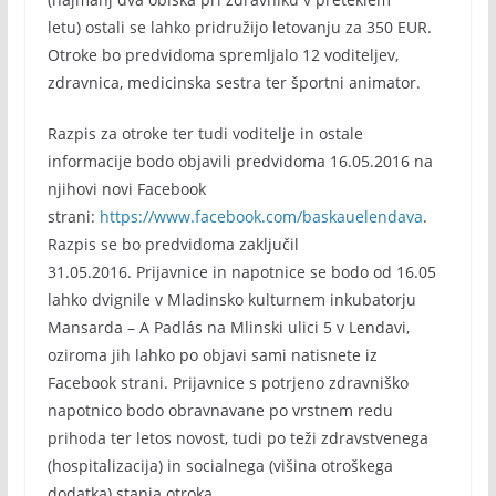
letu) ostali se lahko pridružijo letovanju za 350 EUR.
Otroke bo predvidoma spremljalo 12 voditeljev,
zdravnica, medicinska sestra ter športni animator.
Razpis za otroke ter tudi voditelje in ostale
informacije bodo objavili predvidoma 16.05.2016 na
njihovi novi Facebook
strani:
https://www.facebook.com/baskauelendava
.
Razpis se bo predvidoma zaključil
31.05.2016. Prijavnice in napotnice se bodo od 16.05
lahko dvignile v Mladinsko kulturnem inkubatorju
Mansarda – A Padlás na Mlinski ulici 5 v Lendavi,
oziroma jih lahko po objavi sami natisnete iz
Facebook strani. Prijavnice s potrjeno zdravniško
napotnico bodo obravnavane po vrstnem redu
prihoda ter letos novost, tudi po teži zdravstvenega
(hospitalizacija) in socialnega (višina otroškega
dodatka) stanja otroka.