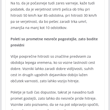
Na to, da je počasneje tudi zares varneje, kaže tudi
podatek, da je verjetnost smrti pešca ob trku pri
hitrosti 50 km/h kar 85-odstotna, pri hitrosti 30 km/h
pa se verjetnost, da bo pešec zaradi trka umrl,
zmanjša na manj kot 10 odstotkov.
Poleti so prometne nesreče pogostejše, zato bodite
previdni
Višje povprečne hitrosti so značilne predvsem za
obdobja lepega vremena, ko so vozne lastnosti cest
dobre. Vozniki lahko zaradi dobre vidljivosti, suhih
cest in drugih ugodnih dejavnikov dobijo lažen
občutek varnosti, zato lahko vozijo hitreje.
Poletje je tudi čas dopustov, takrat je navadno tudi
promet gostejši, zato lahko do nesreče pride hitreje.
Voznike zato pozivamo, da se na pot odpravijo spočiti,