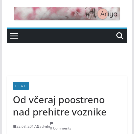
Skip
to
content
OSTALO
Od včeraj poostreno
nad prehitre voznike
22.08. 2017
admin
0 Comments