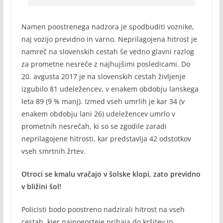
Namen poostrenega nadzora je spodbuditi voznike,
naj vozijo previdno in varno. Neprilagojena hitrost je
namreč na slovenskih cestah še vedno glavni razlog
za prometne nesreče z najhujšimi posledicami. Do
20. avgusta 2017 je na slovenskih cestah življenje
izgubilo 81 udeležencev, v enakem obdobju lanskega
leta 89 (9 % manj). Izmed vseh umrlih je kar 34 (v
enakem obdobju lani 26) udeležencev umrlo v
prometnih nesrečah, ki so se zgodile zaradi
neprilagojene hitrosti, kar predstavlja 42 odstotkov
vseh smrtnih žrtev.
Otroci se kmalu vračajo v šolske klopi, zato previdno
v bližini šol!
Policisti bodo poostreno nadzirali hitrost na vseh
cestah, kjer najpogosteje prihaja do kršitev in