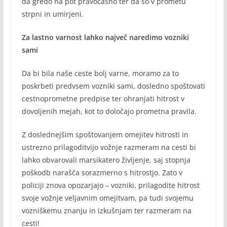
da gredo na pot pravočasno ter da so v prometu
strpni in umirjeni.
Za lastno varnost lahko največ naredimo vozniki
sami
Da bi bila naše ceste bolj varne, moramo za to
poskrbeti predvsem vozniki sami, dosledno spoštovati
cestnoprometne predpise ter ohranjati hitrost v
dovoljenih mejah, kot to določajo prometna pravila.
Z doslednejšim spoštovanjem omejitev hitrosti in
ustrezno prilagoditvijo vožnje razmeram na cesti bi
lahko obvarovali marsikatero življenje, saj stopnja
poškodb narašča sorazmerno s hitrostjo. Zato v
policiji znova opozarjajo – vozniki, prilagodite hitrost
svoje vožnje veljavnim omejitvam, pa tudi svojemu
vozniškemu znanju in izkušnjam ter razmeram na
cesti!