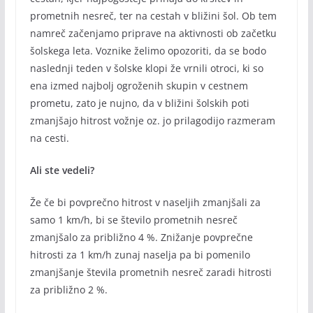
prometnih nesreč, ter na cestah v bližini šol. Ob tem
namreč začenjamo priprave na aktivnosti ob začetku
šolskega leta. Voznike želimo opozoriti, da se bodo
naslednji teden v šolske klopi že vrnili otroci, ki so
ena izmed najbolj ogroženih skupin v cestnem
prometu, zato je nujno, da v bližini šolskih poti
zmanjšajo hitrost vožnje oz. jo prilagodijo razmeram
na cesti.
Ali ste vedeli?
Že če bi povprečno hitrost v naseljih zmanjšali za
samo 1 km/h, bi se število prometnih nesreč
zmanjšalo za približno 4 %. Znižanje povprečne
hitrosti za 1 km/h zunaj naselja pa bi pomenilo
zmanjšanje števila prometnih nesreč zaradi hitrosti
za približno 2 %.