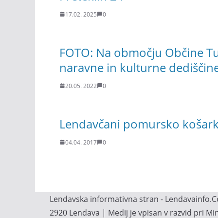
17.02. 2025
0
FOTO: Na območju Občine Tu
naravne in kulturne dediščin
20.05. 2022
0
Lendavčani pomursko košarkar
04.04. 2017
0
Lendavska informativna stran - Lendavainfo.Co
2920 Lendava | Medij je vpisan v razvid pri M