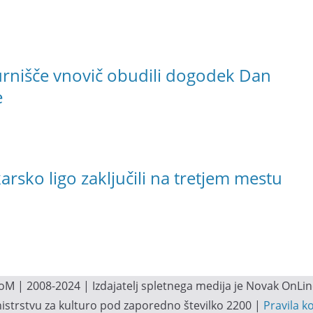
rnišče vnovič obudili dogodek Dan
e
sko ligo zaključili na tretjem mestu
M | 2008-2024 | Izdajatelj spletnega medija je Novak OnLine.
inistrstvu za kulturo pod zaporedno številko 2200 |
Pravila k