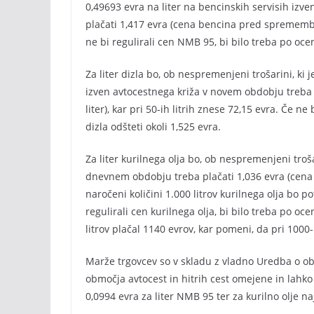
0,49693 evra na liter na bencinskih servisih iz
plačati 1,417 evra (cena bencina pred spremembo 1
ne bi regulirali cen NMB 95, bi bilo treba po oce
Za liter dizla bo, ob nespremenjeni trošarini, ki 
izven avtocestnega križa v novem obdobju treba 
liter), kar pri 50-ih litrih znese 72,15 evra. Če ne
dizla odšteti okoli 1,525 evra.
Za liter kurilnega olja bo, ob nespremenjeni troša
dnevnem obdobju treba plačati 1,036 evra (cena 
naročeni količini 1.000 litrov kurilnega olja bo p
regulirali cen kurilnega olja, bi bilo treba po oce
litrov plačal 1140 evrov, kar pomeni, da pri 1000
Marže trgovcev so v skladu z vladno Uredba o obl
območja avtocest in hitrih cest omejene in lahko 
0,0994 evra za liter NMB 95 ter za kurilno olje naj