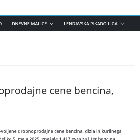
O
DNEVNE MALICE
LENDAVSKA PIKADO LIGA
oprodajne cene bencina,
voljene drobnoprodajne cene bencina, dizla in kurilnega
eljka 5. maja 2025, znašale 1,417 evra za liter bencina,