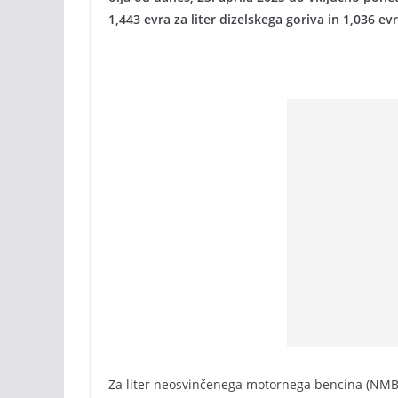
1,443 evra za liter dizelskega goriva in 1,036 evr
Za liter neosvinčenega motornega bencina (NMB 9