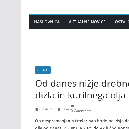
Skip
to
content
NASLOVNICA
AKTUALNE NOVICE
OSTAL
OSTALO
Od danes nižje drobn
dizla in kurilnega olja
23.04. 2025
admin
0 Comments
Ob nespremenjenih trošarinah bodo najvišje do
olja od danes, 23. aprila 2025 do vključno poned