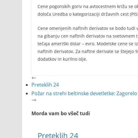
Cene pogonskih goriv na avtocestnem križu se obl
določa Uredba o kategorizaciji državnih cest (PIS
Cene omenjenih naftnih derivatov se bodo tudi v
na gibanju cen naftnih derivatov na svetovnem t
tečaja ameriški dolar – evro. Modelske cene se 
naftnih derivatov. Za naftne derivate se štejejo 
dodatkov in kurilno olje.
Preteklih 24
Požar na strehi beltinske devetletke: Zagorelo
Morda vam bo všeč tudi
Preteklih 24