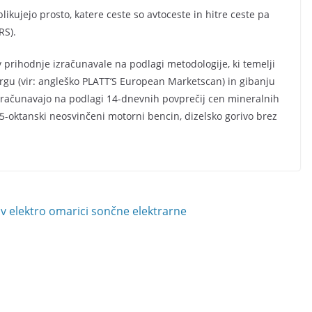
ikujejo prosto, katere ceste so avtoceste in hitre ceste pa
RS).
 prihodnje izračunavale na podlagi metodologije, ki temelji
rgu (vir: angleško PLATT’S European Marketscan) in gibanju
izračunavajo na podlagi 14-dnevnih povprečij cen mineralnih
95-oktanski neosvinčeni motorni bencin, dizelsko gorivo brez
 v elektro omarici sončne elektrarne