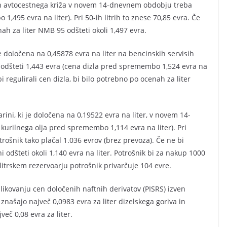
ven avtocestnega križa v novem 14-dnevnem obdobju treba
,495 evra na liter). Pri 50-ih litrih to znese 70,85 evra. Če
nah za liter NMB 95 odšteti okoli 1,497 evra.
je določena na 0,45878 evra na liter na bencinskih servisih
odšteti 1,443 evra (cena dizla pred spremembo 1,524 evra na
 bi regulirali cen dizla, bi bilo potrebno po ocenah za liter
rini, ki je določena na 0,19522 evra na liter, v novem 14-
kurilnega olja pred spremembo 1,114 evra na liter). Pri
otrošnik tako plačal 1.036 evrov (brez prevoza). Če ne bi
ni odšteti okoli 1,140 evra na liter. Potrošnik bi za nakup 1000
-litrskem rezervoarju potrošnik privarčuje 104 evre.
ikovanju cen določenih naftnih derivatov (PISRS) izven
znašajo največ 0,0983 evra za liter dizelskega goriva in
več 0,08 evra za liter.