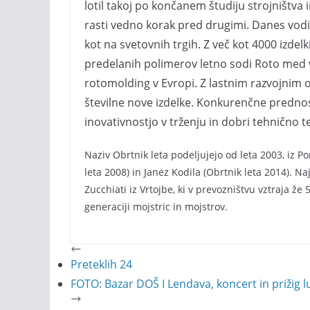
lotil takoj po končanem študiju strojništva i
rasti vedno korak pred drugimi. Danes vo
kot na svetovnih trgih. Z več kot 4000 izdel
predelanih polimerov letno sodi Roto med v
rotomolding v Evropi. Z lastnim razvojnim odd
številne nove izdelke. Konkurenčne prednosti
inovativnostjo v trženju in dobri tehnično 
Naziv Obrtnik leta podeljujejo od leta 2003, iz 
leta 2008) in Janez Kodila (Obrtnik leta 2014). Naj
Zucchiati iz Vrtojbe, ki v prevozništvu vztraja že
generaciji mojstric in mojstrov.
Preteklih 24
FOTO: Bazar DOŠ I Lendava, koncert in prižig