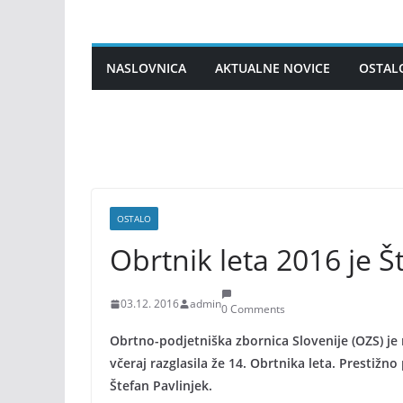
Skip
to
content
NASLOVNICA
AKTUALNE NOVICE
OSTAL
OSTALO
Obrtnik leta 2016 je Š
03.12. 2016
admin
0 Comments
Obrtno-podjetniška zbornica Slovenije (OZS) je
včeraj razglasila že 14. Obrtnika leta. Prestižn
Štefan Pavlinjek.