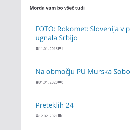
Morda vam bo všeč tudi
FOTO: Rokomet: Slovenija v pr
ugnala Srbijo
11.01. 2018
1
Na območju PU Murska Sobota
31.01. 2020
0
Preteklih 24
12.02. 2021
0