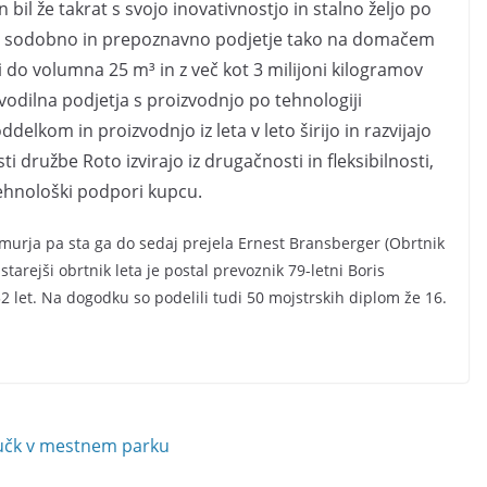
n bil že takrat s svojo inovativnostjo in stalno željo po
di sodobno in prepoznavno podjetje tako na domačem
ki do volumna 25 m³ in z več kot 3 milijoni kilogramov
odilna podjetja s proizvodnjo po tehnologiji
elkom in proizvodnjo iz leta v leto širijo in razvijajo
 družbe Roto izvirajo iz drugačnosti in fleksibilnosti,
tehnološki podpori kupcu.
Pomurja pa sta ga do sedaj prejela Ernest Bransberger (Obrtnik
starejši obrtnik leta je postal prevoznik 79-letni Boris
 52 let. Na dogodku so podelili tudi 50 mojstrskih diplom že 16.
 lučk v mestnem parku