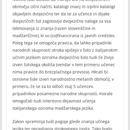
območju Učni načrti, katalogi znanj in izpitni katalogi
objavljeni dvojezično ter da se za učence in dijake
dvojezičnih šol zagotovijo dvojezične naloge za vsa
tekmovanja iz znanja (razen slovenščine in
madžarščine), ki so (so)financirana iz javnih sredstev.
Poleg tega se omogoča pravica, da lahko pripadniki
narodnih skupnosti otroka vpišejo v šolo z italijanskim
učnim jezikom oziroma dvojezično šolo tudi če živijo
izven šolskega okoliša (vendar v tem primeru učenec
nima pravice do brezplačnega prevoza). Hkrati bi
osnovne šole izven narodnostno mešanih območij, v
primeru, če se za to odloči vsaj 5 učencev,
pripadnikov posamezne narodne skupnosti, morale
omogočati tudi interesno dejavnost učenja
italijanskega oziroma madžarskega jezika.
Zakon spreminja tudi pogoje glede znanja učnega
jezika ter opravljanja strokovnega izpita. Tako bodo