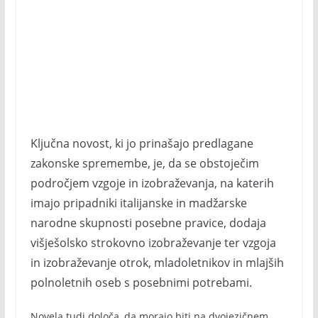
Ključna novost, ki jo prinašajo predlagane
zakonske spremembe, je, da se obstoječim
področjem vzgoje in izobraževanja, na katerih
imajo pripadniki italijanske in madžarske
narodne skupnosti posebne pravice, dodaja
višješolsko strokovno izobraževanje ter vzgoja
in izobraževanje otrok, mladoletnikov in mlajših
polnoletnih oseb s posebnimi potrebami.
Novela tudi določa, da morajo biti na dvojezičnem