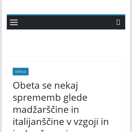
Skip
to
content
OSTALO
Obeta se nekaj
sprememb glede
madžarščine in
italijanščine v vzgoji in