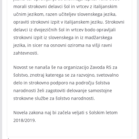
morali strokovni delavci šol in vrtcev z italijanskim
učnim jezikom, razen učiteljev slovenskega jezika,
opraviti strokovni izpit v italijanskem jeziku. Strokovni
delavci iz dvojezičnih šol in vrtcev bodo opravljali
strokovni izpit iz slovenskega in iz madžarskega
jezika, in sicer na osnovni oziroma na višji ravni
zahtevnosti.
Novost se nanaša še na organizacijo Zavoda RS za
šolstvo, znotraj katerega se za razvojno, svetovalno
delo in strokovno podporo na področju šolstva
narodnosti želi zagotoviti delovanje samostojne
strokovne službe za šolstvo narodnosti.
Novela zakona naj bi začela veljati s šolskim letom
2018/2019.