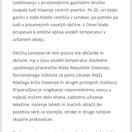
sodelovanju s prostovoljnimi gasilskimi društvi
izvajala tudi hlajenje cestnih površin. Po 20. uri bodo
gasilci z vodo hladili cestišča v Lendavi, po potrebi pa
tudi v posameznih naseljih občine, s čimer bodo
prispevali k omilitvi vpliva visokih temperatur v
urbanem okolju.
Občina Lendava ob tem poziva vse občanke in
občane, naj v času visokih temperatur dosledno
upoštevajo priporočila Vlade Republike Slovenije,
Nacionalnega inštituta za javno zdravje (NIJZ),
Rdečega križa Slovenije in drugih pristojnih institucij.
Priporočljivo je izogibanje neposrednemu soncu v
najbolj vročem delu dneva, zadostno uživanje
tekočine, nošenje lahkih in zračnih oblačil ter
posebna skrb za starejše, otroke in druge ranljive
skupine prebivalcev.