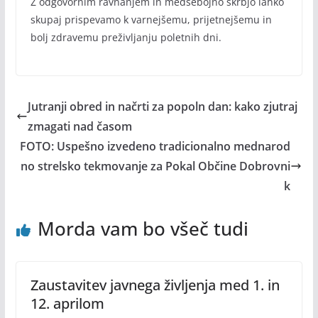
Z odgovornim ravnanjem in medsebojno skrbjo lahko
skupaj prispevamo k varnejšemu, prijetnejšemu in
bolj zdravemu preživljanju poletnih dni.
Jutranji obred in načrti za popoln dan: kako zjutraj
zmagati nad časom
FOTO: Uspešno izvedeno tradicionalno mednarod
no strelsko tekmovanje za Pokal Občine Dobrovni
k
Morda vam bo všeč tudi
Zaustavitev javnega življenja med 1. in
12. aprilom