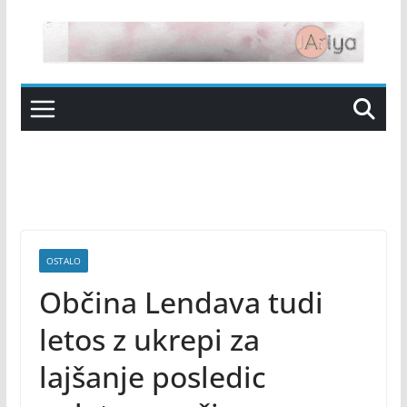
Skip
to
content
OSTALO
Občina Lendava tudi
letos z ukrepi za
lajšanje posledic