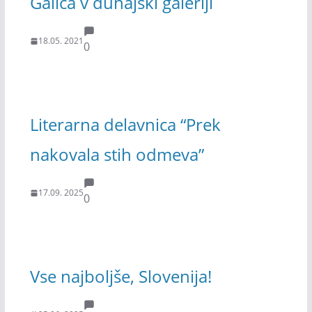
Galiča v dunajski galeriji
18.05. 2021
0
Literarna delavnica “Prek
nakovala stih odmeva”
17.09. 2025
0
Vse najboljše, Slovenija!