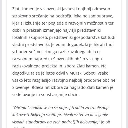
Zlati kamen je v slovenski javnosti najbolj odmevno
strokovno srečanje na področju lokalne samouprave,
kjer si izkušnje ter poglede o razvojnih možnostih ter
dobrih praksah izmenjajo najvišji predstavniki
lokalnih skupnosti, predstavniki gospodarstva kot tudi
vladni predstavniki. Je edini dogodek, ki je hkrati tudi
vrhunec večmesečnega raziskovalnega dela o
razvojnem napredku Slovenskih občin v sklopu
raziskovalnega projekta in izbora Zlati kamen. Na
dogodku, ta se je letos odvil v Murski Soboti, vsako
vsako leto razglasijo razvojno najbolj prodorne občine
Slovenije. Rdeča nit izbora za nagrado Zlati kamen je
sodelovanje in soustvarjanje občin.
“Občina Lendava se bo še naprej trudila za izboljšanje
kakovosti življenja svojih prebivalcev ter za doseganje
visokih standardov na vseh področjih delovanja,”
je ob