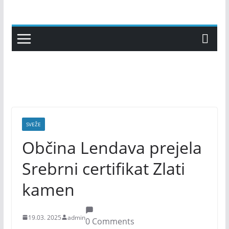
Skip
to
content
SVEŽE
Občina Lendava prejela
Srebrni certifikat Zlati
kamen
19.03. 2025
admin
0 Comments