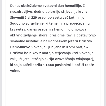
Danes obeležujemo svetovni dan hemofilije. Z
neozdravljivo, dedno boleznijo strjevanja krvi v
Sloveniji živi 229 oseb, po svetu več kot milijon.
Sodobno zdravljenje, ki temelji na preprečevanju
krvavitev, danes osebam s hemofilijo omogoča
aktivno življenje, skoraj brez omejitev. S postavitvijo
simbolne inštalacije na Podpeškem jezeru Društvo
Hemofilikov Slovenije Ljubljana in Krvni bratje –
Društvo bolnikov z motnjo strjevanja krvi Slovenije
zaključujeta letošnjo akcijo ozaveščanja #dajnaprej,
ki so jo začeli aprila s 1.000 poslanimi klobčiči rdeče
volne.