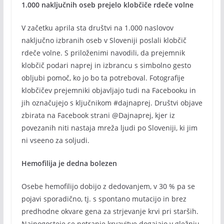
1.000 naključnih oseb prejelo klobčiče rdeče volne
V začetku aprila sta društvi na 1.000 naslovov
naključno izbranih oseb v Sloveniji poslali klobčič
rdeče volne. S priloženimi navodili, da prejemnik
klobčič podari naprej in izbrancu s simbolno gesto
obljubi pomoč, ko jo bo ta potreboval. Fotografije
klobčičev prejemniki objavljajo tudi na Facebooku in
jih označujejo s ključnikom #dajnaprej. Društvi objave
zbirata na Facebook strani @Dajnaprej, kjer iz
povezanih niti nastaja mreža ljudi po Sloveniji, ki jim
ni vseeno za soljudi.
Hemofilija je dedna bolezen
Osebe hemofilijo dobijo z dedovanjem, v 30 % pa se
pojavi sporadično, tj. s spontano mutacijo in brez
predhodne okvare gena za strjevanje krvi pri starših.
Najpogosteje se notranje krvavitve dogajajo v gležnju,