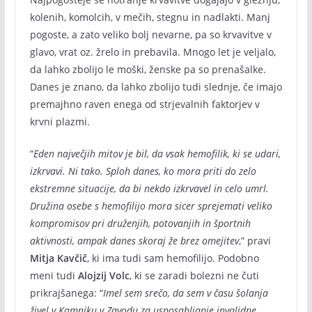
kolenih, komolcih, v mečih, stegnu in nadlakti. Manj
pogoste, a zato veliko bolj nevarne, pa so krvavitve v
glavo, vrat oz. žrelo in prebavila. Mnogo let je veljalo,
da lahko zbolijo le moški, ženske pa so prenašalke.
Danes je znano, da lahko zbolijo tudi slednje, če imajo
premajhno raven enega od strjevalnih faktorjev v
krvni plazmi.
“
Eden največjih mitov je bil, da vsak hemofilik, ki se udari,
izkrvavi. Ni tako. Sploh danes, ko mora priti do zelo
ekstremne situacije, da bi nekdo izkrvavel in celo umrl.
Družina osebe s hemofilijo mora sicer sprejemati veliko
kompromisov pri druženjih, potovanjih in športnih
aktivnosti, ampak danes skoraj že brez omejitev
,” pravi
Mitja Kavčič
, ki ima tudi sam hemofilijo. Podobno
meni tudi
Alojzij Volc
, ki se zaradi bolezni ne čuti
prikrajšanega: “
Imel sem srečo, da sem v času šolanja
živel v Kamniku v Zavodu za usposabljanje invalidne