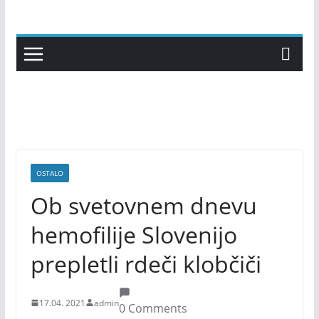
Skip
to
content
OSTALO
Ob svetovnem dnevu
hemofilije Slovenijo
prepletli rdeči klobčiči
17.04. 2021
admin
0 Comments