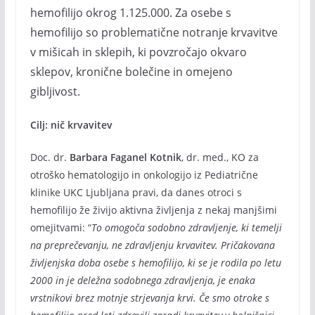
hemofilijo okrog 1.125.000. Za osebe s
hemofilijo so problematične notranje krvavitve
v mišicah in sklepih, ki povzročajo okvaro
sklepov, kronične bolečine in omejeno
gibljivost.
Cilj: nič krvavitev
Doc. dr.
Barbara Faganel Kotnik
, dr. med., KO za
otroško hematologijo in onkologijo iz Pediatrične
klinike UKC Ljubljana pravi, da danes otroci s
hemofilijo že živijo aktivna življenja z nekaj manjšimi
omejitvami: “
To omogoča sodobno zdravljenje, ki temelji
na preprečevanju, ne zdravljenju krvavitev. Pričakovana
življenjska doba osebe s hemofilijo, ki se je rodila po letu
2000 in je deležna sodobnega zdravljenja, je enaka
vrstnikovi brez motnje strjevanja krvi. Če smo otroke s