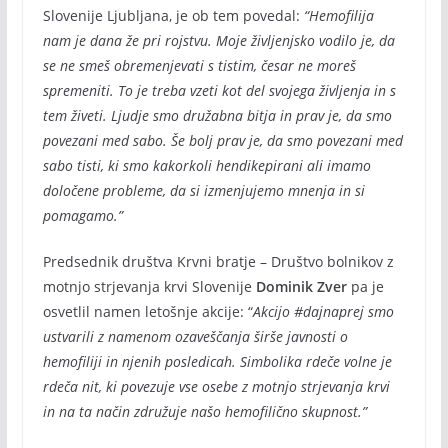
Slovenije Ljubljana, je ob tem povedal:
“Hemofilija
nam je dana že pri rojstvu. Moje življenjsko vodilo je, da
se ne smeš obremenjevati s tistim, česar ne moreš
spremeniti. To je treba vzeti kot del svojega življenja in s
tem živeti. Ljudje smo družabna bitja in prav je, da smo
povezani med sabo. Še bolj prav je, da smo povezani med
sabo tisti, ki smo kakorkoli hendikepirani ali imamo
določene probleme, da si izmenjujemo mnenja in si
pomagamo.”
Predsednik društva Krvni bratje – Društvo bolnikov z
motnjo strjevanja krvi Slovenije
Dominik Zver
pa je
osvetlil namen letošnje akcije: “
Akcijo #dajnaprej smo
ustvarili z namenom ozaveščanja širše javnosti o
hemofiliji in njenih posledicah. Simbolika rdeče volne je
rdeča nit, ki povezuje vse osebe z motnjo strjevanja krvi
in na ta način združuje našo hemofilično skupnost.”