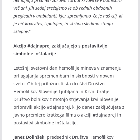
hemofilijo pred leti zdravili zaradi krvavitev v bolnišnici
več dni, jih sedaj srečujemo le ob rednih obdobnih
pregledih v ambulanti, kjer spremljamo, če je naš cilj, ki
je nič krvavitev, izpolnjen, in skrbno sledimo stanju
sklepov
.”
Akcijo #dajnaprej zaključujejo s postavitvijo
simbolne inštalacije
Letošnji svetovni dan hemofilije mineva v znamenju
prilagajanja spremembam in skrbnosti v novem
svetu. Ob tej priložnosti sta društvi Društvo
Hemofilikov Slovenije Ljubljana in Krvni bratje –
Društvo bolnikov z motnjo strjevanja krvi Slovenije,
pripravili akcijo #dajnaprej, ki jo danes zaključujeta z
javno premiero kratkega filma o akciji #dajnaprej in
postavitvi simbolne inštalacije.
Janez Dolinšek,
predsednik Društva Hemofilikov