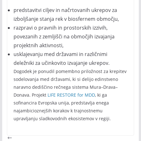
predstavitvi ciljev in načrtovanih ukrepov za
izboljšanje stanja rek v biosfernem območju,
razpravi o pravnih in prostorskih izzivih,
povezanih z zemljišči na območjih izvajanja
projektnih aktivnosti,
usklajevanju med državami in različnimi
deležniki za učinkovito izvajanje ukrepov.
Dogodek je ponudil pomembno priložnost za krepitev
sodelovanja med državami, ki si delijo edinstveno
naravno dediščino rečnega sistema Mura–Drava–
Donava. Projekt
LIFE RESTORE for MDD
, ki ga
sofinancira Evropska unija, predstavlja enega
najambicioznejših korakov k trajnostnemu
upravljanju sladkovodnih ekosistemov v regiji.