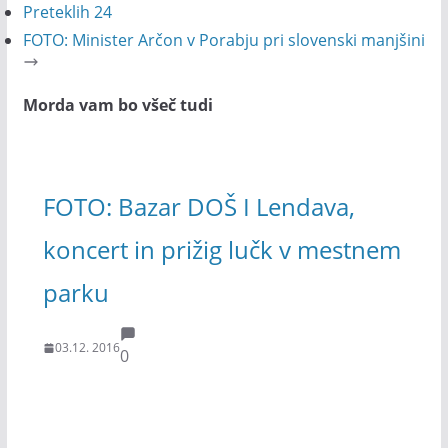
Preteklih 24
FOTO: Minister Arčon v Porabju pri slovenski manjšini
Morda vam bo všeč tudi
FOTO: Bazar DOŠ I Lendava,
koncert in prižig lučk v mestnem
parku
03.12. 2016
0