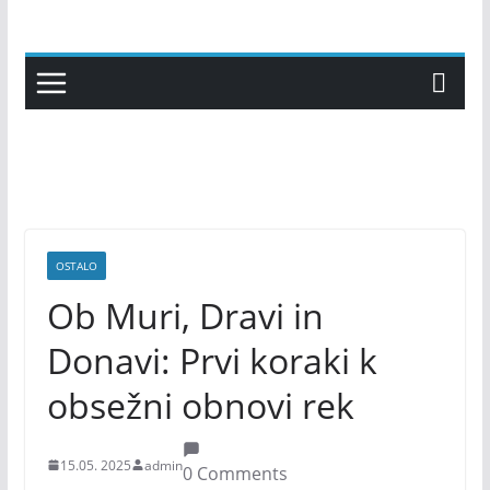
Skip
to
content
OSTALO
Ob Muri, Dravi in
Donavi: Prvi koraki k
obsežni obnovi rek
15.05. 2025
admin
0 Comments