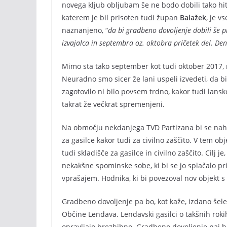
novega kljub obljubam še ne bodo dobili tako hi
katerem je bil prisoten tudi župan
Balažek
, je v
naznanjeno, “
da bi gradbeno dovoljenje dobili še pr
izvajalca in septembra oz. oktobra pričetek del. Den
Mimo sta tako september kot tudi oktober 2017, m
Neuradno smo sicer že lani uspeli izvedeti, da bi
zagotovilo ni bilo povsem trdno, kakor tudi lansko
takrat že večkrat spremenjeni.
Na območju nekdanjega TVD Partizana bi se nahaja
za gasilce kakor tudi za civilno zaščito. V tem ob
tudi skladišče za gasilce in civilno zaščito. Cilj 
nekakšne spominske sobe, ki bi se jo splačalo pri
vprašajem. Hodnika, ki bi povezoval nov objekt s 
Gradbeno dovoljenje pa bo, kot kaže, izdano šele
Občine Lendava. Lendavski gasilci o takšnih rokih
opravljajo brezhibno. Gradbeno dovoljenje naj bi 