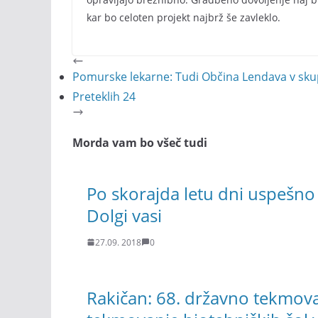
kar bo celoten projekt najbrž še zavleklo.
Pomurske lekarne: Tudi Občina Lendava v skup
Preteklih 24
Morda vam bo všeč tudi
Po skorajda letu dni uspešno
Dolgi vasi
27.09. 2018
0
Rakičan: 68. državno tekmova