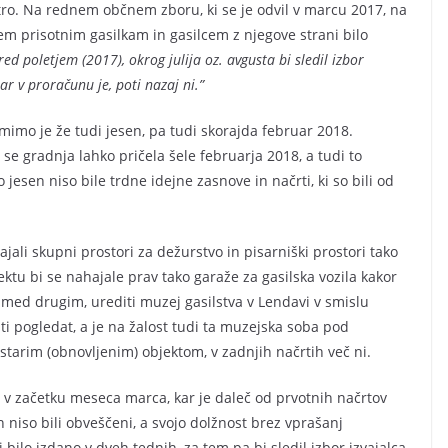
tro. Na rednem občnem zboru, ki se je odvil v marcu 2017, na
sem prisotnim gasilkam in gasilcem z njegove strani bilo
ed poletjem (2017), okrog julija oz. avgusta bi sledil izbor
ar v proračunu je, poti nazaj ni.”
imo je že tudi jesen, pa tudi skorajda februar 2018.
 se gradnja lahko pričela šele februarja 2018, a tudi to
 jesen niso bile trdne idejne zasnove in načrti, ki so bili od
li skupni prostori za dežurstvo in pisarniški prostori tako
jektu bi se nahajale prav tako garaže za gasilska vozila kakor
je, med drugim, urediti muzej gasilstva v Lendavi v smislu
ti pogledat, a je na žalost tudi ta muzejska soba pod
starim (obnovljenim) objektom, v zadnjih načrtih več ni.
 v začetku meseca marca, kar je daleč od prvotnih načrtov
 niso bili obveščeni, a svojo dolžnost brez vprašanj
bilo izdano v dveh tednih, za tem pa bi sledil izbor izvajalca,