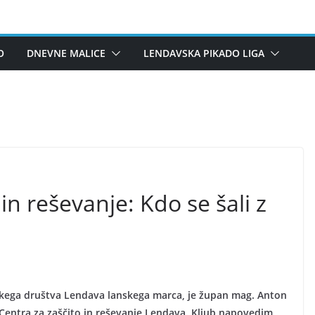
O
DNEVNE MALICE
LENDAVSKA PIKADO LIGA
in reševanje: Kdo se šali z
kega društva Lendava lanskega marca, je župan mag. Anton
 Centra za zaščito in reševanje Lendava. Kljub napovedim,