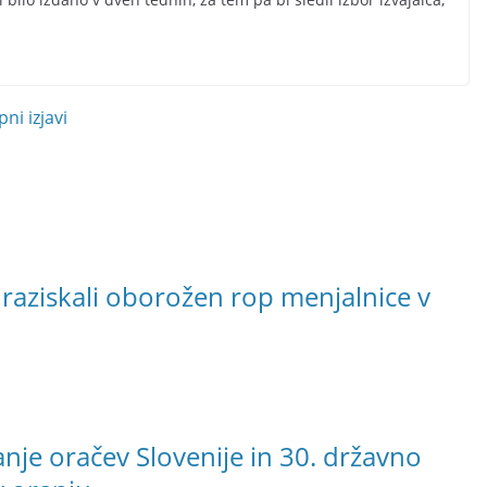
ni izjavi
 raziskali oborožen rop menjalnice v
nje oračev Slovenije in 30. državno