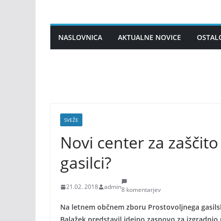
Skip
to
content
NASLOVNICA
AKTUALNE NOVICE
OSTAL
SVEŽE
Novi center za zaščito 
gasilci?
21.02. 2018
admin
8 komentarjev
Na letnem občnem zboru Prostovoljnega gasils
Balažek predstavil idejno zasnovo za izgradnjo