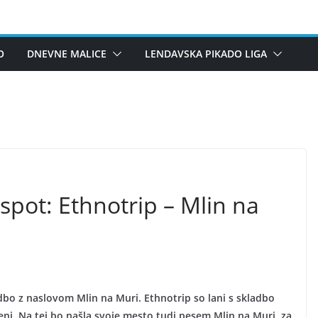
O
DNEVNE MALICE
LENDAVSKA PIKADO LIGA
spot: Ethnotrip – Mlin na
dbo z naslovom Mlin na Muri. Ethnotrip so lani s skladbo
eni. Na tej bo našla svoje mesto tudi pesem Mlin na Muri, za