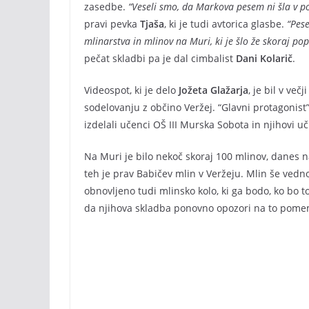
zasedbe.
“Veseli smo, da Markova pesem ni šla v p
pravi pevka
Tjaša
, ki je tudi avtorica glasbe.
“Pese
mlinarstva in mlinov na Muri, ki je šlo že skoraj p
pečat skladbi pa je dal cimbalist
Dani Kolarič
.
Videospot, ki je delo
Jožeta Glažarja
, je bil v več
sodelovanju z občino Veržej. “Glavni protagonist”
izdelali učenci OŠ III Murska Sobota in njihovi uči
Na Muri je bilo nekoč skoraj 100 mlinov, danes 
teh je prav Babičev mlin v Veržeju. Mlin še vedno
obnovljeno tudi mlinsko kolo, ki ga bodo, ko bo t
da njihova skladba ponovno opozori na to pome