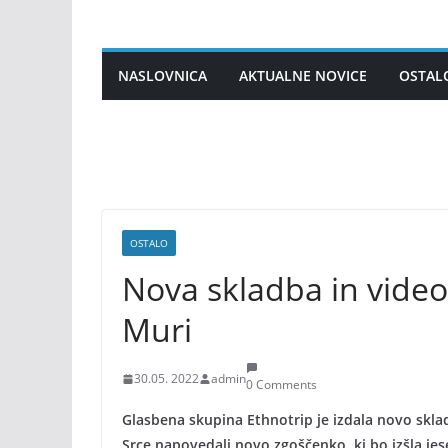
Skip
to
content
NASLOVNICA
AKTUALNE NOVICE
OSTAL
OSTALO
Nova skladba in video
Muri
30.05. 2022
admin
0 Comments
Glasbena skupina Ethnotrip je izdala novo skla
Srce napovedali novo zgoščenko, ki bo izšla jes