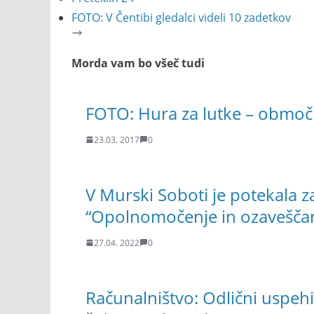
FOTO: V Čentibi gledalci videli 10 zadetkov
Morda vam bo všeč tudi
FOTO: Hura za lutke – območ
23.03. 2017
0
V Murski Soboti je potekala 
“Opolnomočenje in ozaveščan
27.04. 2022
0
Računalništvo: Odlični uspehi