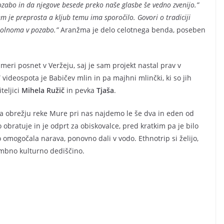
ozabo in da njegove besede preko naše glasbe še vedno zvenijo.”
m je preprosta a kljub temu ima sporočilo. Govori o tradiciji
opolnoma v pozabo.”
Aranžma je delo celotnega benda, poseben
ji meri posnet v Veržeju, saj je sam projekt nastal prav v
 videospota je Babičev mlin in pa majhni mlinčki, ki so jih
teljici
Mihela Ružič
in pevka
Tjaša
.
na obrežju reke Mure pri nas najdemo le še dva in eden od
 obratuje in je odprt za obiskovalce, pred kratkim pa je bilo
o omogočala narava, ponovno dali v vodo. Ethnotrip si želijo,
mbno kulturno dediščino.