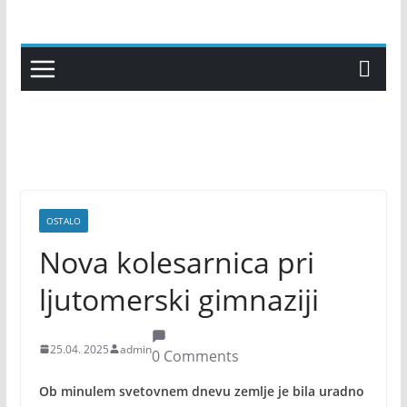
Skip
to
content
OSTALO
Nova kolesarnica pri
ljutomerski gimnaziji
25.04. 2025
admin
0 Comments
Ob minulem svetovnem dnevu zemlje je bila uradno