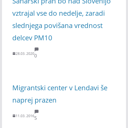
Saharski prah bo nad Slovenijo
vztrajal vse do nedelje, zaradi
slednjega povišana vrednost
delcev PM10
28.03. 2020
0
Migrantski center v Lendavi še
naprej prazen
11.03. 2016
5