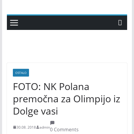
Skip
to
content
OSTALO
FOTO: NK Polana
premočna za Olimpijo iz
Dolge vasi
30.08. 2018
admin
0 Comments