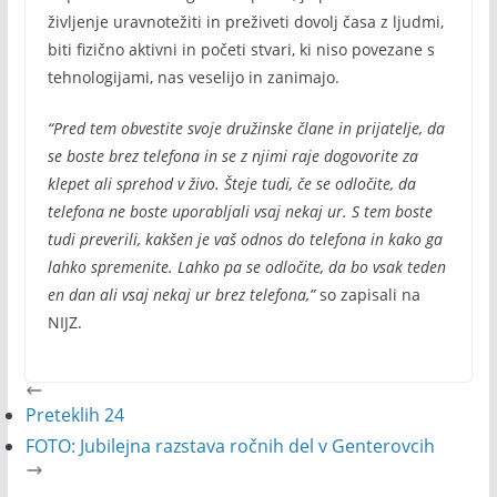
življenje uravnotežiti in preživeti dovolj časa z ljudmi,
biti fizično aktivni in početi stvari, ki niso povezane s
tehnologijami, nas veselijo in zanimajo.
“Pred tem obvestite svoje družinske člane in prijatelje, da
se boste brez telefona in se z njimi raje dogovorite za
klepet ali sprehod v živo. Šteje tudi, če se odločite, da
telefona ne boste uporabljali vsaj nekaj ur. S tem boste
tudi preverili, kakšen je vaš odnos do telefona in kako ga
lahko spremenite. Lahko pa se odločite, da bo vsak teden
en dan ali vsaj nekaj ur brez telefona,”
so zapisali na
NIJZ.
Preteklih 24
FOTO: Jubilejna razstava ročnih del v Genterovcih