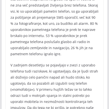
ne zna več predstavljati življenja brez telefona. Skoraj
vsi, ki so uporabljali pametni telefon, so ga uporabljali
za pošiljanje ali prejemanje SMS-sporočil, več kot 90
% za fotografiranje, kot uro, za budilko ali alarm. 80 %
uporabnikov pametnega telefona je prek te naprave
brskalo po internetu. 53 % uporabnikov je prek
pametnega telefona poslušalo glasbo ali radio in
uporabljalo zemljevide in navigacijo, 26 % jih je na
pametnem telefonu igralo igre.
V zadnjem desetletju se pojavljajo v zvezi z uporabo
telefona tudi raziskave, ki ugotavljajo, da je ljudi strah
ali doživijo celo panični napad ali hudo stisko, ko
ugotovijo, da so pozabili ali izgubili svoj telefon
(»nomofobija«). V primeru hujših težav se to lahko
odrazi tudi v motnjah spanja in stalni potrebi po
uporabi mobitela in nezmožnosti kontroliranja teh
impulzov. Da do tega ne bi prišlo, je potrebno naše