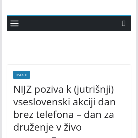
Skip
to
content
OSTALO
NIJZ poziva k (jutrišnji)
vseslovenski akciji dan
brez telefona – dan za
druženje v živo