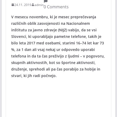
24.11. 2019
admin
0 Comments
V mesecu novembru, ki je mesec preprečevanja
različnih oblik zasvojenosti na Nacionalnem
inštitutu za javno zdravje (NIJZ) vabijo, da se vsi
Slovenci, ki uporabljajo pametne telefone, takih je
bilo leta 2017 med osebami, starimi 16–74 let kar 73
%, za 1 dan ali vsaj nekaj ur odpovedo uporabi
telefona in da ta čas preživijo z ljudmi – v pogovoru,
skupnih aktivnostih, kot so športne aktivnosti,
druženje, sprehodi ali pa čas porabijo za hobije in
stvari, ki jih radi počnejo.