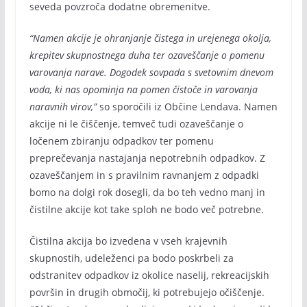
seveda povzroča dodatne obremenitve.
“Namen akcije je ohranjanje čistega in urejenega okolja,
krepitev skupnostnega duha ter ozaveščanje o pomenu
varovanja narave. Dogodek sovpada s svetovnim dnevom
voda, ki nas opominja na pomen čistoče in varovanja
naravnih virov,”
so sporočili iz Občine Lendava. Namen
akcije ni le čiščenje, temveč tudi ozaveščanje o
ločenem zbiranju odpadkov ter pomenu
preprečevanja nastajanja nepotrebnih odpadkov. Z
ozaveščanjem in s pravilnim ravnanjem z odpadki
bomo na dolgi rok dosegli, da bo teh vedno manj in
čistilne akcije kot take sploh ne bodo več potrebne.
Čistilna akcija bo izvedena v vseh krajevnih
skupnostih, udeleženci pa bodo poskrbeli za
odstranitev odpadkov iz okolice naselij, rekreacijskih
površin in drugih območij, ki potrebujejo očiščenje.