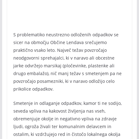
S problematiko neustrezno odloženih odpadkov se
sicer na območju Občine Lendava srečujemo
praktično vsako leto. Največ težav povzročajo
neodgovorni sprehajalci, ki v naravo ali obcestne
jarke odvržejo marsikaj (pločevinke, plastenke ali
drugo embalažo), nič manj težav s smetenjem pa ne
povzročajo posamezniki, ki v naravo odložijo celo
prikolice odpadkov.
Smetenje in odlaganje odpadkov, kamor ti ne sodijo,
seveda vpliva na kakovost življenja nas vseh,
obremenjuje okolje in negativno vpliva na zdravje
ljudi, ogroža živali ter komunalnim delavcem in
ostalim, ki vzdržujejo red in čistočo lokalnega okolja