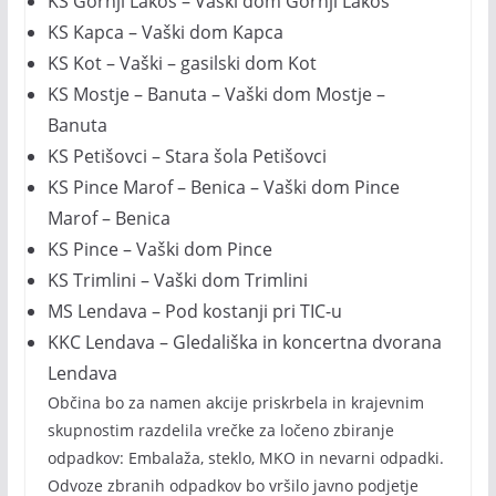
KS Gornji Lakoš – Vaški dom Gornji Lakoš
KS Kapca – Vaški dom Kapca
KS Kot – Vaški – gasilski dom Kot
KS Mostje – Banuta – Vaški dom Mostje –
Banuta
KS Petišovci – Stara šola Petišovci
KS Pince Marof – Benica – Vaški dom Pince
Marof – Benica
KS Pince – Vaški dom Pince
KS Trimlini – Vaški dom Trimlini
MS Lendava – Pod kostanji pri TIC-u
KKC Lendava – Gledališka in koncertna dvorana
Lendava
Občina bo za namen akcije priskrbela in krajevnim
skupnostim razdelila vrečke za ločeno zbiranje
odpadkov: Embalaža, steklo, MKO in nevarni odpadki.
Odvoze zbranih odpadkov bo vršilo javno podjetje