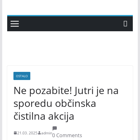
Skip
to
content
OSTALO
Ne pozabite! Jutri je na
sporedu občinska
čistilna akcija
21.03. 2025
admin
0 Comments