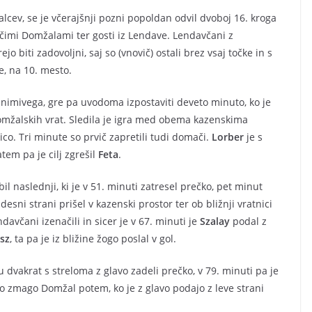
lcev, se je včerajšnji pozni popoldan odvil dvoboj 16. kroga
imi Domžalami ter gosti iz Lendave. Lendavčani z
 biti zadovoljni, saj so (vnovič) ostali brez vsaj točke in s
e, na 10. mesto.
zanimivega, gre pa uvodoma izpostaviti deveto minuto, ko je
mžalskih vrat. Sledila je igra med obema kazenskima
ico. Tri minute so prvič zapretili tudi domači.
Lorber
je s
tem pa je cilj zgrešil
Feta
.
bil naslednji, ki je v 51. minuti zatresel prečko, pet minut
desni strani prišel v kazenski prostor ter ob bližnji vratnici
davčani izenačili in sicer je v 67. minuti je
Szalay
podal z
sz
, ta pa je iz bližine žogo poslal v gol.
vakrat s streloma z glavo zadeli prečko, v 79. minuti pa je
o zmago Domžal potem, ko je z glavo podajo z leve strani