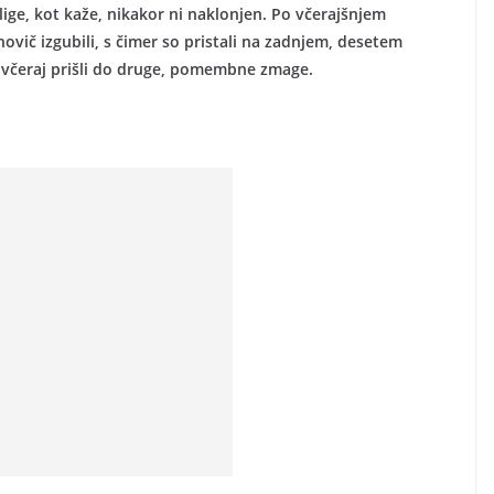
lige, kot kaže, nikakor ni naklonjen. Po včerajšnjem
vič izgubili, s čimer so pristali na zadnjem, desetem
 včeraj prišli do druge, pomembne zmage.