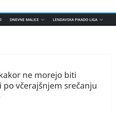
O
DNEVNE MALICE
LENDAVSKA PIKADO LIGA
kakor ne morejo biti
i po včerajšnjem srečanju
o