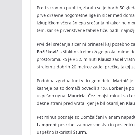
Pred skromno publiko, zbralo se je borih 50 gleda
prve državne nogometne lige in sicer med domač
izkupičkom včerajšnjega srečanja nikakor ne morejo
tem, kar se prvenstvene tabele tiče, padli najnižj
Prvi del srečanja sicer ni prinesel kaj posebno 
Božičkovič
s šibkim strelom žogo poslal mimo do
prostoroma, ko je v 32. minuti
Klausz
zadel vratn
strelom z dobrih 20 metrov zadel prečko, takoj za
Podobna zgodba tudi v drugem delu.
Marinič
je 
kasneje pa so domači povedli z 1:0.
Lorber
je po 
uspešno ugnal
Mauricia
. Čez enajst minut so Len
desne strani pred vrata, kjer je bil osamljen
Klau
Pet minut pozneje so Domžalčani v enem napadu d
Lampreht
poskrbel za novo vodstvo in posledičn
uspešno izkoristil
Šturm
.