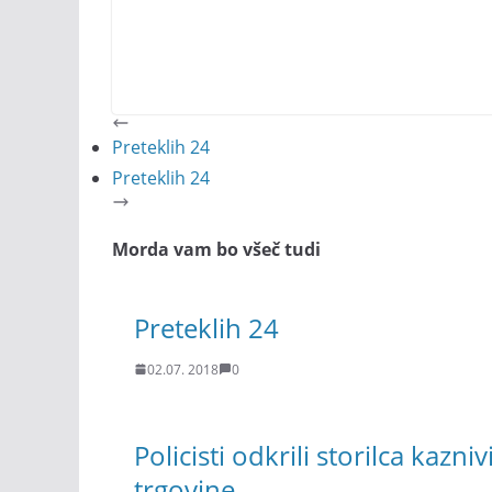
Preteklih 24
Preteklih 24
Morda vam bo všeč tudi
Preteklih 24
02.07. 2018
0
Policisti odkrili storilca kazn
trgovine