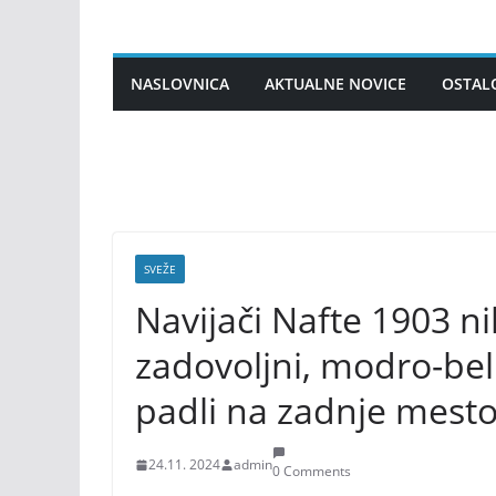
Skip
to
content
NASLOVNICA
AKTUALNE NOVICE
OSTAL
SVEŽE
Navijači Nafte 1903 ni
zadovoljni, modro-bel
padli na zadnje mest
24.11. 2024
admin
0 Comments