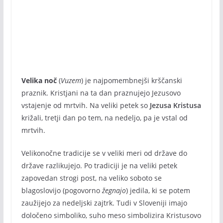
Velika noč
(
Vuzem
) je najpomembnejši krščanski
praznik. Kristjani na ta dan praznujejo Jezusovo
vstajenje od mrtvih. Na veliki petek so
Jezusa Kristusa
križali, tretji dan po tem, na nedeljo, pa je vstal od
mrtvih.
Velikonočne tradicije se v veliki meri od države do
države razlikujejo. Po tradiciji je na veliki petek
zapovedan strogi post, na veliko soboto se
blagoslovijo (pogovorno
žegnajo
) jedila, ki se potem
zaužijejo za nedeljski zajtrk. Tudi v Sloveniji imajo
določeno simboliko, suho meso simbolizira Kristusovo