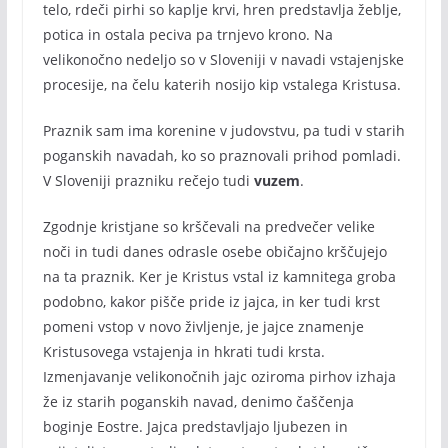
telo, rdeči pirhi so kaplje krvi, hren predstavlja žeblje,
potica in ostala peciva pa trnjevo krono. Na
velikonočno nedeljo so v Sloveniji v navadi vstajenjske
procesije, na čelu katerih nosijo kip vstalega Kristusa.
Praznik sam ima korenine v judovstvu, pa tudi v starih
poganskih navadah, ko so praznovali prihod pomladi.
V Sloveniji prazniku rečejo tudi
vuzem
.
Zgodnje kristjane so krščevali na predvečer velike
noči in tudi danes odrasle osebe običajno krščujejo
na ta praznik. Ker je Kristus vstal iz kamnitega groba
podobno, kakor pišče pride iz jajca, in ker tudi krst
pomeni vstop v novo življenje, je jajce znamenje
Kristusovega vstajenja in hkrati tudi krsta.
Izmenjavanje velikonočnih jajc oziroma pirhov izhaja
že iz starih poganskih navad, denimo čaščenja
boginje Eostre. Jajca predstavljajo ljubezen in