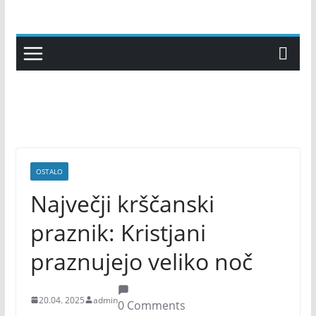
Skip
to
content
OSTALO
Največji krščanski
praznik: Kristjani
praznujejo veliko noč
20.04. 2025
admin
0 Comments