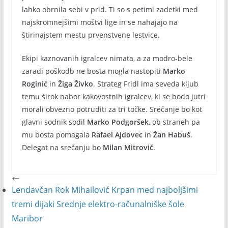
lahko obrnila sebi v prid. Ti so s petimi zadetki med
najskromnejšimi moštvi lige in se nahajajo na
štirinajstem mestu prvenstvene lestvice.
Ekipi kaznovanih igralcev nimata, a za modro-bele
zaradi poškodb ne bosta mogla nastopiti
Marko
Roginić
in
Žiga Živko
. Strateg Fridl ima seveda kljub
temu širok nabor kakovostnih igralcev, ki se bodo jutri
morali obvezno potruditi za tri točke. Srečanje bo kot
glavni sodnik sodil
Marko Podgoršek
, ob straneh pa
mu bosta pomagala
Rafael Ajdovec
in
Žan Habuš
.
Delegat na srečanju bo
Milan Mitrovič
.
Lendavčan Rok Mihailović Krpan med najboljšimi
tremi dijaki Srednje elektro-računalniške šole
Maribor