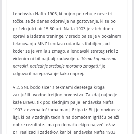
Lendavska Nafta 1903, ki nujno potrebuje nove tri
točke, se že danes odpravlja na gostovanje, ki se bo
pričelo jutri ob 15.30 uri. Nafta 1903 je v teh dneh
opravila izdatne treninge, v sredo pa se je v pokalnem
tekmovanju MNZ Lendava udarila s Kobiljem, od
koder se je vrnila z zmago, a lendavski strateg
Fridl
z
videnim ni bil najbolj zadovoljen.
“Vemo kaj moremo
narediti, naslednje srečanje moramo zmagati,”
je
odgovoril na vprašanje kako naprej.
V 2. SNL bodo sicer s tekmami desetega kroga
zaključili uvodno tretjino prvenstva. Za zdaj najbolje
kaže Bravu, tik pod slednjim pa je lendavska Nafta
1903 z dvema točkama manj. Ekipa iz Bilj je novinec v
ligi, ki pa v zadnjih tednih na domačem igrišču beleži
dobre rezultate. Ima pa domača ekipa največ težav
pri realizaciji zadetkov, kar bi lendavska Nafta 1903