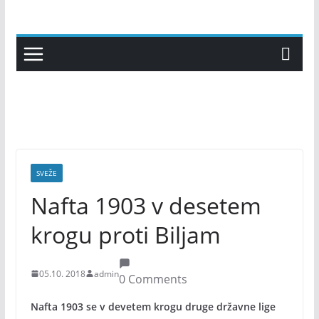
Skip
to
content
SVEŽE
Nafta 1903 v desetem
krogu proti Biljam
05.10. 2018
admin
0 Comments
Nafta 1903 se v devetem krogu druge državne lige