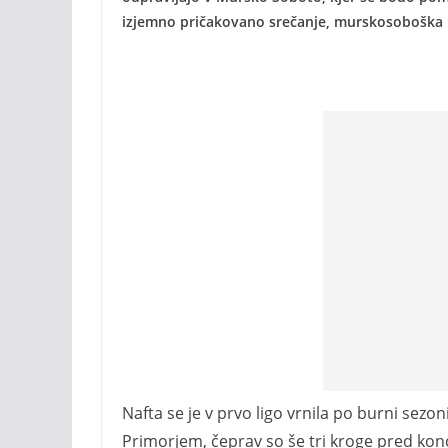
izjemno pričakovano srečanje, murskosoboška Fa
Nafta se je v prvo ligo vrnila po burni sezo
Primorjem, čeprav so še tri kroge pred konc