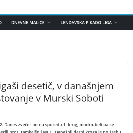
O
DNEVNE MALICE
LENDAVSKA PIKADO LIGA
gaši desetič, v današnjem
tovanje v Murski Soboti
12. Danes zvečer bo na sporedu 1. krog, modro-beli pa se
ili proti tamkajšnji Muri. Današnji derbi kroga je po žrebu