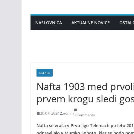
Skip
to
content
NASLOVNICA
AKTUALNE NOVICE
OSTAL
OSTALO
Nafta 1903 med prvoli
prvem krogu sledi gos
20.07. 2024
admin
0 Comments
Nafta se vrača v Prvo ligo Telemach po letu 20
odpravljajo v Mursko Soboto, kjer se bodo pomer