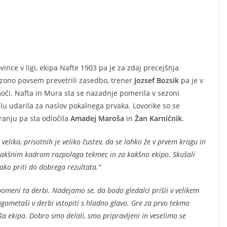
ince v ligi, ekipa Nafte 1903 pa je za zdaj precejšnja
ezono povsem prevetrili zasedbo, trener
Jozsef Bozsik
pa je v
 moči. Nafta in Mura sta se nazadnje pomerila v sezoni
alu udarila za naslov pokalnega prvaka. Lovorike so se
ranju pa sta odločila
Amadej Maroša
in
Žan Karničnik
.
velika, prisotnih je veliko čustev, da se lahko že v prvem krogu in
 kakšnim kadrom razpolaga tekmec in za kakšno ekipo. Skušali
tako priti do dobrega rezultata.”
pomeni ta derbi. Nadejamo se, da bodo gledalci prišli v velikem
ogometaši v derbi vstopiti s hladno glavo. Gre za prvo tekmo
a ekipa. Dobro smo delali, smo pripravljeni in veselimo se