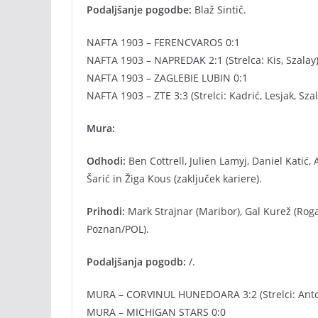
Podaljšanje pogodbe:
Blaž Sintič.
NAFTA 1903 – FERENCVAROS 0:1
NAFTA 1903 – NAPREDAK 2:1 (Strelca: Kis, Szalay
NAFTA 1903 – ZAGLEBIE LUBIN 0:1
NAFTA 1903 – ZTE 3:3 (Strelci: Kadrić, Lesjak, Szal
Mura:
Odhodi:
Ben Cottrell, Julien Lamyj, Daniel Katić,
Šarić in Žiga Kous (zaključek kariere).
Prihodi:
Mark Strajnar (Maribor), Gal Kurež (Rogaš
Poznan/POL).
Podaljšanja pogodb:
/.
MURA – CORVINUL HUNEDOARA 3:2 (Strelci: Antoli
MURA – MICHIGAN STARS 0:0