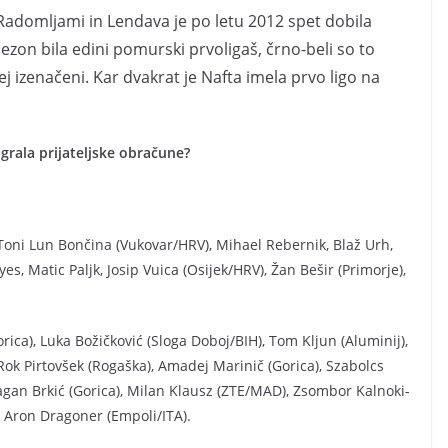
 Radomljami in Lendava je po letu 2012 spet dobila
ezon bila edini pomurski prvoligaš, črno-beli so to
orej izenačeni. Kar dvakrat je Nafta imela prvo ligo na
grala prijateljske obračune?
, Toni Lun Bončina (Vukovar/HRV), Mihael Rebernik, Blaž Urh,
s, Matic Paljk, Josip Vuica (Osijek/HRV), Žan Bešir (Primorje),
ica), Luka Božičković (Sloga Doboj/BIH), Tom Kljun (Aluminij),
Rok Pirtovšek (Rogaška), Amadej Marinič (Gorica), Szabolcs
gan Brkić (Gorica), Milan Klausz (ZTE/MAD), Zsombor Kalnoki-
n Aron Dragoner (Empoli/ITA).