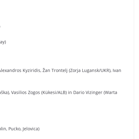
)
ay)
 Alexandros Kyziridis, Žan Trontelj (Zorja Lugansk/UKR), Ivan
ka), Vasilios Zogos (Kükesi/ALB) in Dario Vizinger (Warta
n, Pucko, Jelovica)