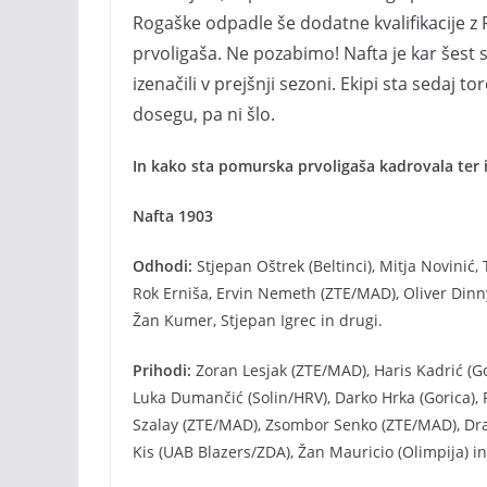
Rogaške odpadle še dodatne kvalifikacije z
prvoligaša. Ne pozabimo! Nafta je kar šest s
izenačili v prejšnji sezoni. Ekipi sta sedaj t
dosegu, pa ni šlo.
In kako sta pomurska prvoligaša kadrovala ter i
Nafta 1903
Odhodi:
Stjepan Oštrek (Beltinci), Mitja Novinić
Rok Erniša, Ervin Nemeth (ZTE/MAD), Oliver Dinnye
Žan Kumer, Stjepan Igrec in drugi.
Prihodi:
Zoran Lesjak (ZTE/MAD), Haris Kadrić (Gor
Luka Dumančić (Solin/HRV), Darko Hrka (Gorica), 
Szalay (ZTE/MAD), Zsombor Senko (ZTE/MAD), Dra
Kis (UAB Blazers/ZDA), Žan Mauricio (Olimpija) i