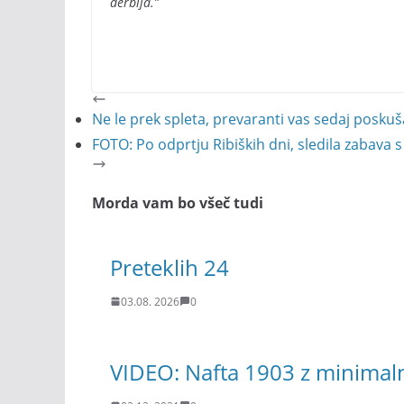
derbija.”
Ne le prek spleta, prevaranti vas sedaj poskuša
FOTO: Po odprtju Ribiških dni, sledila zabava 
Morda vam bo všeč tudi
Preteklih 24
03.08. 2026
0
VIDEO: Nafta 1903 z minimaln