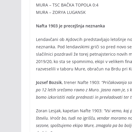
MURA – TSC BAČKA TOPOLA 0:4
MURA – ZORYA LUGANSK
Nafta 1903 je precejšnja neznanka
Lendavčani ob Ajdovcih predstavljajo letošnje nov
neznanka. Pod lendavskimi griči so pred novo s
slačilnici pozdravil že torej petnajsterico novih
2019/20, ko sta se spomnimo, ekipi v velikem fin
razveselili v taboru Mure, obračun na Brdu pri K
Jozsef Bozsik
, trener Nafte 1903:
“Pričakovanja so 
po 12 letih srečamo ravno z Muro. Jasno nam je, s
bomo izkoristiti naše prednosti in prevladovati ter 
Zoran Lesjak, kapetan Nafte 1903:
“Vsi vemo, kaj 
številu. Vroče bo, tudi na igrišču, vendar moramo n
sezone, spoštujemo ekipo Mure, zmagala pa bo boljš